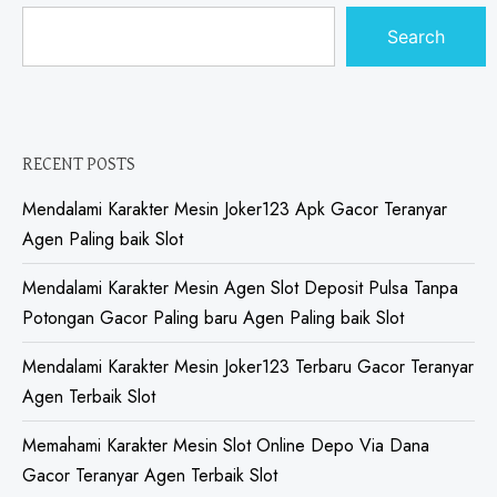
Search
RECENT POSTS
Mendalami Karakter Mesin Joker123 Apk Gacor Teranyar
Agen Paling baik Slot
Mendalami Karakter Mesin Agen Slot Deposit Pulsa Tanpa
Potongan Gacor Paling baru Agen Paling baik Slot
Mendalami Karakter Mesin Joker123 Terbaru Gacor Teranyar
Agen Terbaik Slot
Memahami Karakter Mesin Slot Online Depo Via Dana
Gacor Teranyar Agen Terbaik Slot