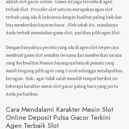
adalah slot gacor online. Games ini juga tersedia di agen
DEP
terbaik Slot. Provider slot satu ini merupakan agen slot
PUL
10R
terbaik yang ada di Indonesia dengan kualitas paling baik dan
TA
bisa memberikan bayaran besar. Oleh sebab itu, seandainya
PO
Anda terbaik memainkan game slot, pastikan pilih agen Slot.
GA
TE
AG
Dengan banyaknya pecinta yang ada di agen slot terpercaya
PAL
membuat game slot semakin ternama dan memberikan sarana
BAI
SLO
yang Berkwalitas Namun Sayangnya banyak pemain yang
masih bingung pilih agen yang Cocok sehingga mendapatkan
kerugian. Nah, agar tidak salah memilih tempat berikut ini
beberapa karakter mesin slot gacor paling baru yang perlu
Anda perhatikan.
Cara Mendalami Karakter Mesin Slot
Online Deposit Pulsa Gacor Terkini
Agen Terbaik Slot