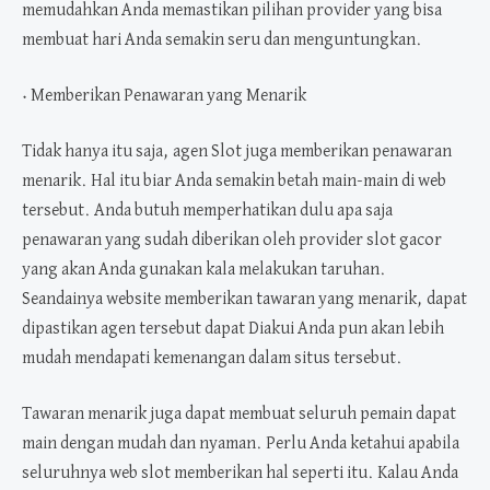
memudahkan Anda memastikan pilihan provider yang bisa
membuat hari Anda semakin seru dan menguntungkan.
• Memberikan Penawaran yang Menarik
Tidak hanya itu saja, agen Slot juga memberikan penawaran
menarik. Hal itu biar Anda semakin betah main-main di web
tersebut. Anda butuh memperhatikan dulu apa saja
penawaran yang sudah diberikan oleh provider slot gacor
yang akan Anda gunakan kala melakukan taruhan.
Seandainya website memberikan tawaran yang menarik, dapat
dipastikan agen tersebut dapat Diakui Anda pun akan lebih
mudah mendapati kemenangan dalam situs tersebut.
Tawaran menarik juga dapat membuat seluruh pemain dapat
main dengan mudah dan nyaman. Perlu Anda ketahui apabila
seluruhnya web slot memberikan hal seperti itu. Kalau Anda