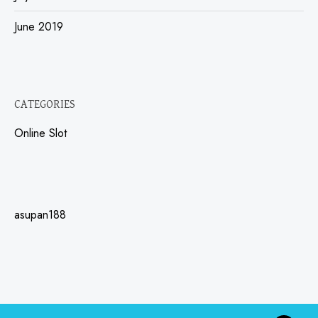
June 2019
CATEGORIES
Online Slot
asupan188