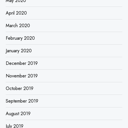
May 2020
April 2020
March 2020
February 2020
January 2020
December 2019
November 2019
October 2019
September 2019
August 2019
July 2019