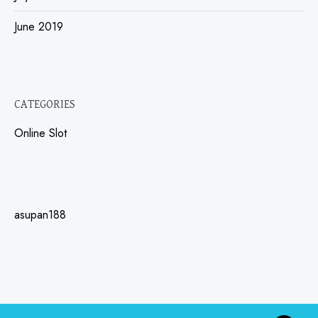
June 2019
CATEGORIES
Online Slot
asupan188