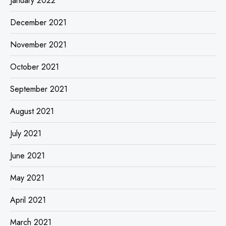
January 2022
December 2021
November 2021
October 2021
September 2021
August 2021
July 2021
June 2021
May 2021
April 2021
March 2021