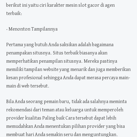
berikut ini yaitu ciri karakter mesin slot gacor di agen
terbaik:
• Menonton Tampilannya
Pertama yang butuh Anda saksikan adalah bagaimana
penampakan situsnya. Situs terbaik biasanya akan
memperhatikan penampilan situsnya. Mereka pastinya
memiliki tampilan website yang menarik dan juga memberikan
kesan profesional sehingga Anda dapat merasa percaya main-
main di web tersebut.
Bila Anda seorang pemain baru, tidak ada salahnya meminta
rekomendasi dari teman atau keluarga untuk memperoleh
provider kualitas Paling baik Cara tersebut dapat lebih
memudahkan Anda menentukan pilihan provider yang bisa
membuat hari Anda semakin seru dan menguntungkan.