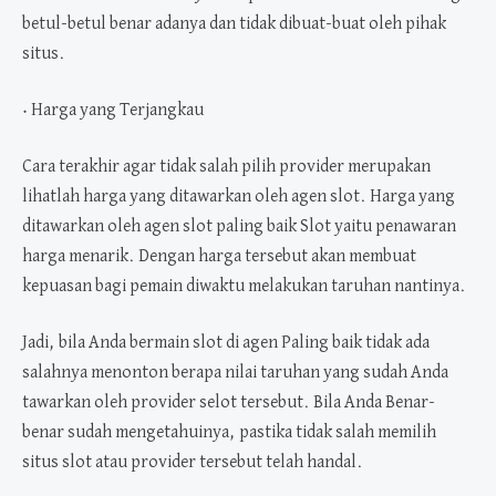
betul-betul benar adanya dan tidak dibuat-buat oleh pihak
situs.
• Harga yang Terjangkau
Cara terakhir agar tidak salah pilih provider merupakan
lihatlah harga yang ditawarkan oleh agen slot. Harga yang
ditawarkan oleh agen slot paling baik Slot yaitu penawaran
harga menarik. Dengan harga tersebut akan membuat
kepuasan bagi pemain diwaktu melakukan taruhan nantinya.
Jadi, bila Anda bermain slot di agen Paling baik tidak ada
salahnya menonton berapa nilai taruhan yang sudah Anda
tawarkan oleh provider selot tersebut. Bila Anda Benar-
benar sudah mengetahuinya, pastika tidak salah memilih
situs slot atau provider tersebut telah handal.