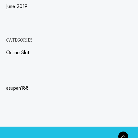
June 2019
CATEGORIES
Online Slot
asupan188