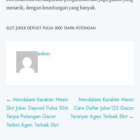
menarik, dengan keuntungan yang banyak.
SLOT JOKER DEPOSIT PULSA 5000 TANPA POTONGAN
admin
Post
Mendalami Karakter Mesin
Mendalami Karakter Mesin
navigation
Slot Joker Deposit Pulsa 10rb
Cara Daftar Joker123 Gacor
Tanpa Potongan Gacor
Teranyar Agen Terbaik Slot
Terkini Agen Terbaik Slot