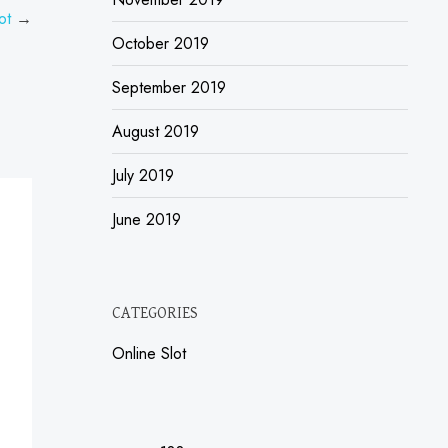
ot
October 2019
September 2019
August 2019
July 2019
June 2019
CATEGORIES
Online Slot