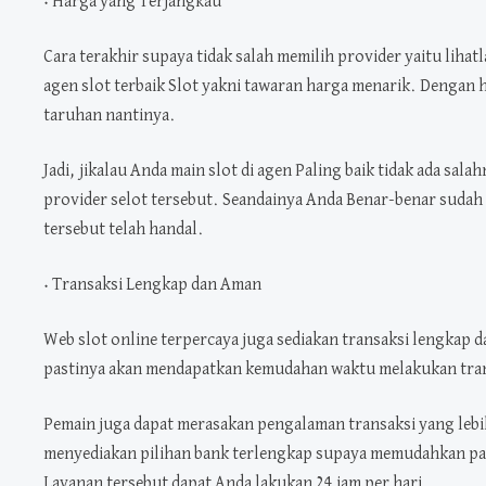
• Harga yang Terjangkau
Cara terakhir supaya tidak salah memilih provider yaitu liha
agen slot terbaik Slot yakni tawaran harga menarik. Dengan
taruhan nantinya.
Jadi, jikalau Anda main slot di agen Paling baik tidak ada s
provider selot tersebut. Seandainya Anda Benar-benar sudah m
tersebut telah handal.
• Transaksi Lengkap dan Aman
Web slot online terpercaya juga sediakan transaksi lengkap 
pastinya akan mendapatkan kemudahan waktu melakukan trans
Pemain juga dapat merasakan pengalaman transaksi yang lebi
menyediakan pilihan bank terlengkap supaya memudahkan pa
Layanan tersebut dapat Anda lakukan 24 jam per hari.