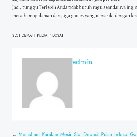
Jadi, tunggu Terlebih Anda tidak butuh ragu seandainya ingin 
meraih pengalaman dan juga games yang menarik, dengan k
SLOT DEPOSIT PULSA INDOSAT
admin
Memahami Karakter Mesin Slot Deposit Pulsa Indosat Ga