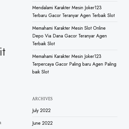
PULSA
Mendalami Karakter Mesin Joker123
GACOR
TERBARU
Terbaru Gacor Teranyar Agen Terbaik Slot
AGEN
PALING
Memahami Karakter Mesin Slot Online
BAIK
Depo Via Dana Gacor Teranyar Agen
SLOT
Terbaik Slot
it
Memahami Karakter Mesin Joker123
Terpercaya Gacor Paling baru Agen Paling
baik Slot
ARCHIVES
July 2022
June 2022
a