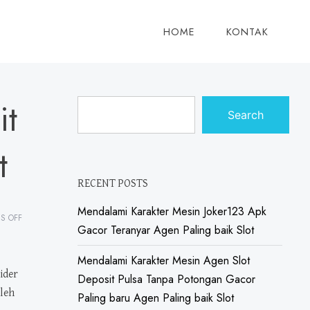
HOME
KONTAK
it
Search
t
RECENT POSTS
Mendalami Karakter Mesin Joker123 Apk
ON
S OFF
Gacor Teranyar Agen Paling baik Slot
MENDALAMI
KARAKTER
Mendalami Karakter Mesin Agen Slot
MESIN
QQ
ider
Deposit Pulsa Tanpa Potongan Gacor
SLOT
Oleh
Paling baru Agen Paling baik Slot
DEPOSIT