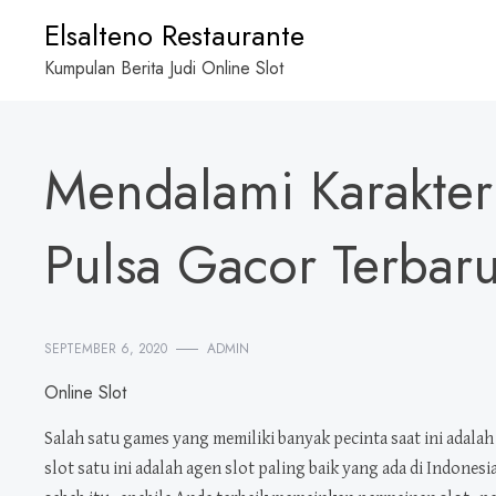
Skip
Elsalteno Restaurante
to
Kumpulan Berita Judi Online Slot
content
Mendalami Karakter
Pulsa Gacor Terbaru
SEPTEMBER 6, 2020
ADMIN
Online Slot
Salah satu games yang memiliki banyak pecinta saat ini adalah 
slot satu ini adalah agen slot paling baik yang ada di Indon