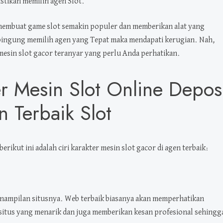
stikan memilih agen Slot.
 membuat game slot semakin populer dan memberikan alat yang
bingung memilih agen yang Tepat maka mendapati kerugian. Nah,
r mesin slot gacor teranyar yang perlu Anda perhatikan.
 Mesin Slot Online Depos
n Terbaik Slot
ikut ini adalah ciri karakter mesin slot gacor di agen terbaik:
ampilan situsnya. Web terbaik biasanya akan memperhatikan
situs yang menarik dan juga memberikan kesan profesional sehingg