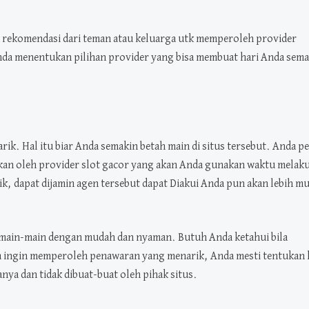
a rekomendasi dari teman atau keluarga utk memperoleh provider
Anda menentukan pilihan provider yang bisa membuat hari Anda sem
rik. Hal itu biar Anda semakin betah main di situs tersebut. Anda p
kan oleh provider slot gacor yang akan Anda gunakan waktu melak
, dapat dijamin agen tersebut dapat Diakui Anda pun akan lebih m
main-main dengan mudah dan nyaman. Butuh Anda ketahui bila
nda ingin memperoleh penawaran yang menarik, Anda mesti tentukan 
nya dan tidak dibuat-buat oleh pihak situs.