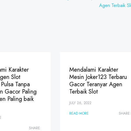
Agen Terbaik Sl
mi Karakter
Mendalami Karakter
gen Slot
Mesin Joker123 Terbaru
 Pulsa Tanpa
Gacor Teranyar Agen
n Gacor Paling
Terbaik Slot
en Paling baik
JULY 26, 2022
READ MORE
SHARE:
2
SHARE: