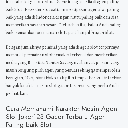
ini ialah slot gacor online. Game ini juga sedia di agen paling
DEP
baik Slot. Provider slot satu ini merupakan agen slot paling
PUL
GA
baik yang ada di Indonesia dengan mutu paling baik dan bisa
TER
memberikan bayaran besar. Oleh sebab itu, kalau Anda paling
AG
baik memainkan permainan slot, pastikan pilih agen Slot.
TER
SLO
Dengan jumlahnya peminat yang ada di agen slot terpercaya
membuat permainan slot semakin terkenal dan memberikan
media yang Bermutu Namun Sayangnya banyak pemain yang
masih bingung pilih agen yang Sesuai sehingga memperoleh
kerugian. Nah, biar tidak salah pilih tempat berikut ini sekian
banyak karakter mesin slot gacor teranyar yang perlu Anda
perhatikan.
Cara Memahami Karakter Mesin Agen
Slot Joker123 Gacor Terbaru Agen
Paling baik Slot