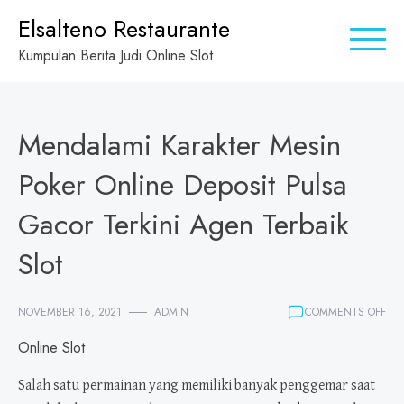
Skip
Elsalteno Restaurante
to
Kumpulan Berita Judi Online Slot
content
Mendalami Karakter Mesin
Poker Online Deposit Pulsa
Gacor Terkini Agen Terbaik
Slot
ON
NOVEMBER 16, 2021
ADMIN
COMMENTS OFF
ME
Online Slot
KA
ME
POK
Salah satu permainan yang memiliki banyak penggemar saat
ONL