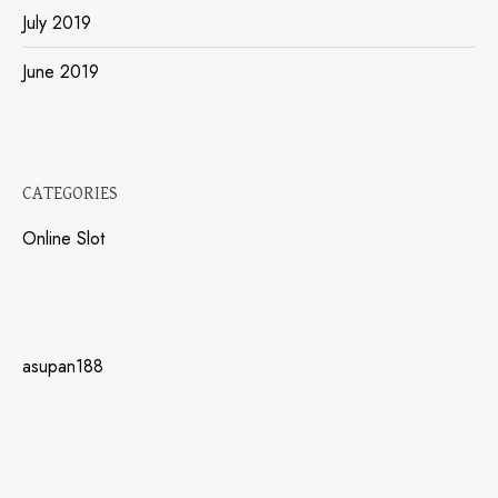
July 2019
June 2019
CATEGORIES
Online Slot
asupan188