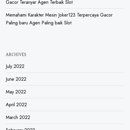
Gacor Teranyar Agen Terbaik Slot
Memahami Karakter Mesin Joker123 Terpercaya Gacor
Paling baru Agen Paling baik Slot
ARCHIVES
July 2022
June 2022
May 2022
April 2022
March 2022