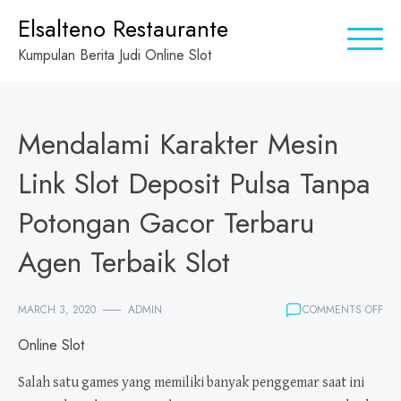
Skip
Elsalteno Restaurante
to
Kumpulan Berita Judi Online Slot
content
Mendalami Karakter Mesin
Link Slot Deposit Pulsa Tanpa
Potongan Gacor Terbaru
Agen Terbaik Slot
ON
MARCH 3, 2020
ADMIN
COMMENTS OFF
ME
Online Slot
KA
ME
LIN
Salah satu games yang memiliki banyak penggemar saat ini
SLO