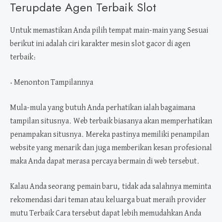
Terupdate Agen Terbaik Slot
Untuk memastikan Anda pilih tempat main-main yang Sesuai
berikut ini adalah ciri karakter mesin slot gacor di agen
terbaik:
• Menonton Tampilannya
Mula-mula yang butuh Anda perhatikan ialah bagaimana
tampilan situsnya. Web terbaik biasanya akan memperhatikan
penampakan situsnya. Mereka pastinya memiliki penampilan
website yang menarik dan juga memberikan kesan profesional
maka Anda dapat merasa percaya bermain di web tersebut.
Kalau Anda seorang pemain baru, tidak ada salahnya meminta
rekomendasi dari teman atau keluarga buat meraih provider
mutu Terbaik Cara tersebut dapat lebih memudahkan Anda