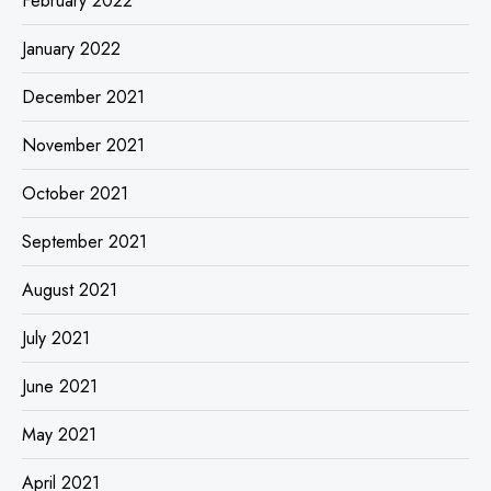
February 2022
January 2022
December 2021
November 2021
October 2021
September 2021
August 2021
July 2021
June 2021
May 2021
April 2021