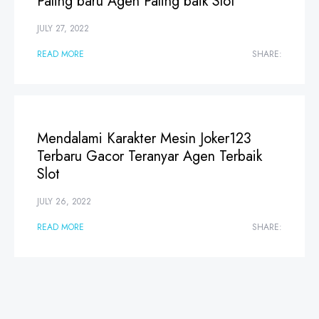
Paling baru Agen Paling baik Slot
JULY 27, 2022
READ MORE
SHARE:
Mendalami Karakter Mesin Joker123
Terbaru Gacor Teranyar Agen Terbaik
Slot
JULY 26, 2022
READ MORE
SHARE: