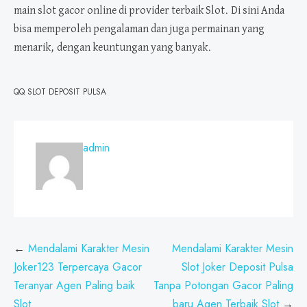
main slot gacor online di provider terbaik Slot. Di sini Anda
bisa memperoleh pengalaman dan juga permainan yang
menarik, dengan keuntungan yang banyak.
QQ SLOT DEPOSIT PULSA
admin
Post
Mendalami Karakter Mesin
Mendalami Karakter Mesin
navigation
Joker123 Terpercaya Gacor
Slot Joker Deposit Pulsa
Teranyar Agen Paling baik
Tanpa Potongan Gacor Paling
Slot
baru Agen Terbaik Slot