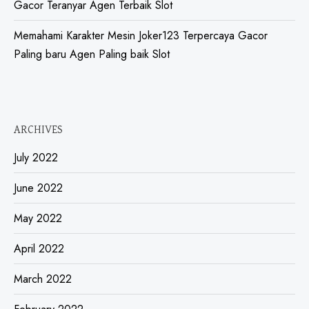
Gacor Teranyar Agen Terbaik Slot
Memahami Karakter Mesin Joker123 Terpercaya Gacor
Paling baru Agen Paling baik Slot
ARCHIVES
July 2022
June 2022
May 2022
April 2022
March 2022