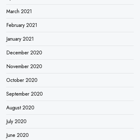
March 2021
February 2021
January 2021
December 2020
November 2020
October 2020
September 2020
August 2020
July 2020
June 2020