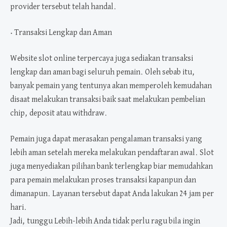
provider tersebut telah handal.
• Transaksi Lengkap dan Aman
Website slot online terpercaya juga sediakan transaksi
lengkap dan aman bagi seluruh pemain. Oleh sebab itu,
banyak pemain yang tentunya akan memperoleh kemudahan
disaat melakukan transaksi baik saat melakukan pembelian
chip, deposit atau withdraw.
Pemain juga dapat merasakan pengalaman transaksi yang
lebih aman setelah mereka melakukan pendaftaran awal. Slot
juga menyediakan pilihan bank terlengkap biar memudahkan
para pemain melakukan proses transaksi kapanpun dan
dimanapun. Layanan tersebut dapat Anda lakukan 24 jam per
hari.
Jadi, tunggu Lebih-lebih Anda tidak perlu ragu bila ingin