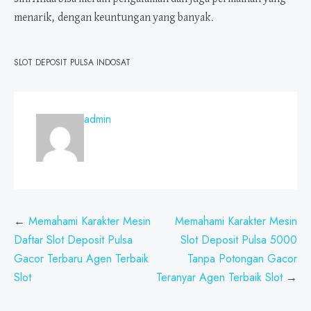
menarik, dengan keuntungan yang banyak.
SLOT DEPOSIT PULSA INDOSAT
admin
Post
Memahami Karakter Mesin
Memahami Karakter Mesin
navigation
Daftar Slot Deposit Pulsa
Slot Deposit Pulsa 5000
Gacor Terbaru Agen Terbaik
Tanpa Potongan Gacor
Slot
Teranyar Agen Terbaik Slot