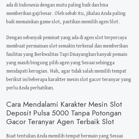
GA
ada di Indonesia dengan mutu paling baik dan bisa
TE
memberikan gaji besar. Oleh sebab itu, jikalau Anda paling
AG
baik memainkan game slot, pastikan memilih agen Slot.
TER
SLO
Dengan sebanyak peminat yang ada di agen slot terpercaya
membuat permainan slot semakin terkenal dan memberikan
fasilitas yang Berkwalitas Tapi Disayangkan banyak pemain
yang masih bingung pilih agen yang Sesuai sehingga
mendapati kerugian. Nah, agar tidak salah memilih tempat
berikut ini beberapa karakter mesin slot gacor teranyar yang
perlu Anda perhatikan.
Cara Mendalami Karakter Mesin Slot
Deposit Pulsa 5000 Tanpa Potongan
Gacor Teranyar Agen Terbaik Slot
Buat tentukan Anda memilih tempat bermain yang Sesuai