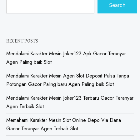
Search
RECENT POSTS
Mendalami Karakter Mesin Joker123 Apk Gacor Teranyar
Agen Paling baik Slot
Mendalami Karakter Mesin Agen Slot Deposit Pulsa Tanpa
Potongan Gacor Paling baru Agen Paling baik Slot
Mendalami Karakter Mesin Joker123 Terbaru Gacor Teranyar
Agen Terbaik Slot
Memahami Karakter Mesin Slot Online Depo Via Dana
Gacor Teranyar Agen Terbaik Slot