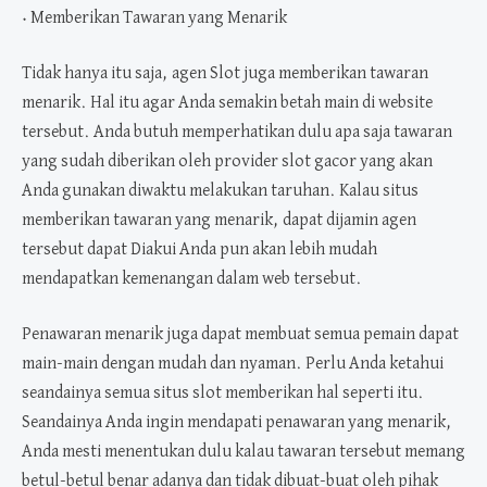
• Memberikan Tawaran yang Menarik
Tidak hanya itu saja, agen Slot juga memberikan tawaran
menarik. Hal itu agar Anda semakin betah main di website
tersebut. Anda butuh memperhatikan dulu apa saja tawaran
yang sudah diberikan oleh provider slot gacor yang akan
Anda gunakan diwaktu melakukan taruhan. Kalau situs
memberikan tawaran yang menarik, dapat dijamin agen
tersebut dapat Diakui Anda pun akan lebih mudah
mendapatkan kemenangan dalam web tersebut.
Penawaran menarik juga dapat membuat semua pemain dapat
main-main dengan mudah dan nyaman. Perlu Anda ketahui
seandainya semua situs slot memberikan hal seperti itu.
Seandainya Anda ingin mendapati penawaran yang menarik,
Anda mesti menentukan dulu kalau tawaran tersebut memang
betul-betul benar adanya dan tidak dibuat-buat oleh pihak