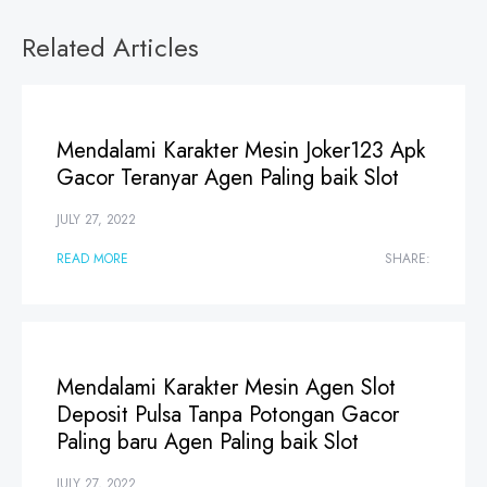
Related Articles
Mendalami Karakter Mesin Joker123 Apk
Gacor Teranyar Agen Paling baik Slot
JULY 27, 2022
READ MORE
SHARE:
Mendalami Karakter Mesin Agen Slot
Deposit Pulsa Tanpa Potongan Gacor
Paling baru Agen Paling baik Slot
JULY 27, 2022