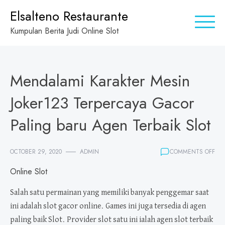
Skip
Elsalteno Restaurante
to
Kumpulan Berita Judi Online Slot
content
Mendalami Karakter Mesin
Joker123 Terpercaya Gacor
Paling baru Agen Terbaik Slot
ON
OCTOBER 29, 2020
ADMIN
COMMENTS OFF
ME
Online Slot
KA
ME
JOK
Salah satu permainan yang memiliki banyak penggemar saat
TER
ini adalah slot gacor online. Games ini juga tersedia di agen
GA
paling baik Slot. Provider slot satu ini ialah agen slot terbaik
PAL