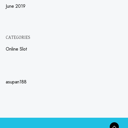
June 2019
CATEGORIES
Online Slot
asupan188