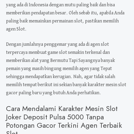
BA
yang ada di Indonesia dengan mutu paling baik dan bisa
AG
memberikan pendapatan besar. Oleh sebab itu, apabila Anda
TER
paling baik memainkan permainan slot, pastikan memilih
SLO
agen Slot.
Dengan jumlahnya penggemar yang ada di agen slot
terpercaya membuat game slot semakin terkenal dan
memberikan alat yang Bermutu Tapi Sayangnya banyak
pemain yang masih bingung memilih agen yang Tepat
sehingga mendapatkan kerugian. Nah, agar tidak salah
memilih tempat berikut ini sekian banyak karakter mesin slot
gacor paling baru yang butuh Anda perhatikan.
Cara Mendalami Karakter Mesin Slot
Joker Deposit Pulsa 5000 Tanpa
Potongan Gacor Terkini Agen Terbaik
Slot