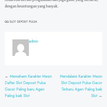
Anda bisa meraih pengalaman dan juga game yang menarik,
dengan keuntungan yang banyak.
QQ SLOT DEPOSIT PULSA
admin
Post
Memahami Karakter Mesin
Mendalami Karakter Mesin
navigation
Daftar Slot Deposit Pulsa
Slot Deposit Pulsa Gacor
Gacor Paling baru Agen
Terbaru Agen Paling baik
Paling baik Slot
Slot