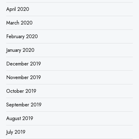
April 2020
March 2020
February 2020
January 2020
December 2019
November 2019
October 2019
September 2019
August 2019
July 2019