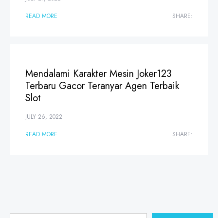
READ MORE
SHARE:
Mendalami Karakter Mesin Joker123
Terbaru Gacor Teranyar Agen Terbaik
Slot
JULY 26, 2022
READ MORE
SHARE: