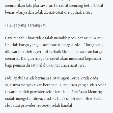
memastikan lalu jika tawaran tersebut memang betul-betul
benar adanya dan tidak dibuat-buat oleh pihak situs.
• Harga yang Terjangkau
Cara terakhir biar tidak salah memilih provider merupakan
lihatlah harga yang ditawarkan oleh agen slot. Harga yang
ditawarkan oleh agen slot terbaik Slot ialah tawaran harga
menarik. Dengan harga tersebut akan membuat kepuasan
bagi pemain disaat melakukan taruhan nantinya.
Jadi, apabila Anda bermain slot di agen Terbaik tidak ada
salahnya menyaksikan berapa nilai taruhan yang sudah Anda
tawarkan oleh provider selot tersebut. Bila Anda Memang
sudah mengetahuinya, pastika tidak salah memilih website
slot atau provider tersebut telah handal.