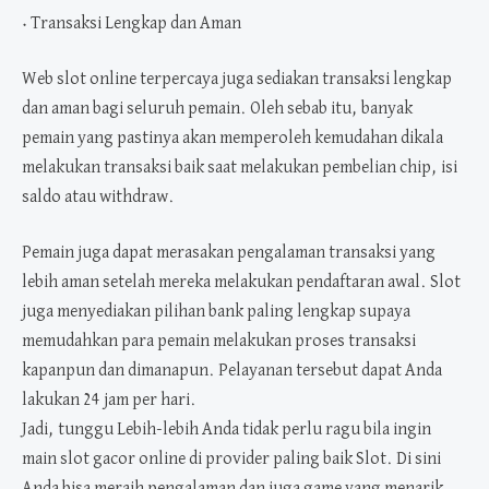
• Transaksi Lengkap dan Aman
Web slot online terpercaya juga sediakan transaksi lengkap
dan aman bagi seluruh pemain. Oleh sebab itu, banyak
pemain yang pastinya akan memperoleh kemudahan dikala
melakukan transaksi baik saat melakukan pembelian chip, isi
saldo atau withdraw.
Pemain juga dapat merasakan pengalaman transaksi yang
lebih aman setelah mereka melakukan pendaftaran awal. Slot
juga menyediakan pilihan bank paling lengkap supaya
memudahkan para pemain melakukan proses transaksi
kapanpun dan dimanapun. Pelayanan tersebut dapat Anda
lakukan 24 jam per hari.
Jadi, tunggu Lebih-lebih Anda tidak perlu ragu bila ingin
main slot gacor online di provider paling baik Slot. Di sini