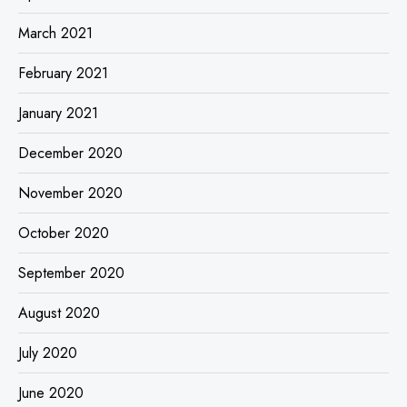
March 2021
February 2021
January 2021
December 2020
November 2020
October 2020
September 2020
August 2020
July 2020
June 2020