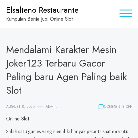
Skip
Elsalteno Restaurante
to
Kumpulan Berita Judi Online Slot
content
Mendalami Karakter Mesin
Joker123 Terbaru Gacor
Paling baru Agen Paling baik
Slot
ON
AUGUST 8, 2020
ADMIN
COMMENTS OFF
ME
Online Slot
KA
ME
JOK
Salah satu games yang memiliki banyak pecinta saat ini yaitu
TE