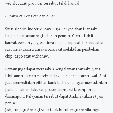
web slot atau provider tersebut telah handal.
• Transaksi Lengkap dan Aman
Situs slot online terpercaya juga menyediakan transaksi
lengkap dan aman bagi seluruh pemain. Oleh sebab itu,
banyak pemain yang pastinya akan memperoleh kemudahan
saat melakukan transaksi baik saat melakukan pembelian
chip, depo atau withdraw.
Pemain juga dapat merasakan pengalaman transaksi yang
lebih aman setelah mereka melakukan pendaftaran awal. Slot
juga menyediakan pilihan bank terlengkap agar memudahkan
para pemain melakukan proses transaksi kapanpun dan
dimanapun. Pelayanan tersebut dapat Anda lakukan 24 jam
per hari.
Jadi, tunggu Apalagi Anda tidak butuh ragu apabila ingin