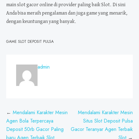
main slot gacor online di provider paling baik Slot. Di sini
Anda bisa meraih pengalaman dan juga game yang menarik,
dengan keuntungan yang banyak.
GAME SLOT DEPOSIT PULSA
admin
Post
Mendalami Karakter Mesin
Mendalami Karakter Mesin
navigation
Agen Bola Terpercaya
Situs Slot Deposit Pulsa
Deposit 50rb Gacor Paling
Gacor Teranyar Agen Terbaik
baru Agen Terbaik Slot
Slot