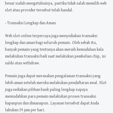
benar sudah mengetahuinya, pastika tidak salah memilih web
slot atau provider tersebut telah handal.
• Transaksi Lengkap dan Aman
Web slot online terpercaya juga menyediakan transaksi
lengkap dan aman bagi seluruh pemain. Oleh sebab itu,
banyak pemain yang tentunya akan meraih kemudahan kala
melakukan transaksi baik saat melakukan pembelian chip, isi
saldo atau withdraw.
Pemain juga dapat merasakan pengalaman transaksi yang
lebih aman setelah mereka melakukan pendaftaran awal. Slot
juga sediakan pilihan bank paling lengkap supaya
memudahkan para pemain melakukan proses transaksi
kapanpun dan dimanapun. Layanan tersebut dapat Anda
lakukan 24 jam per hari.