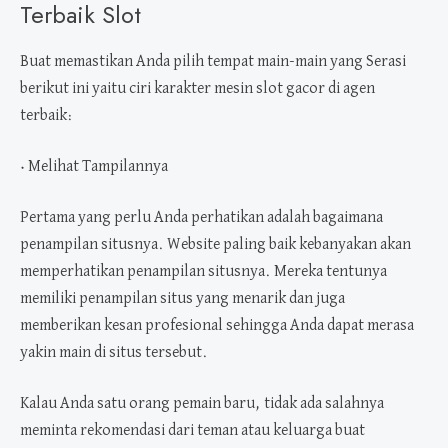
Terbaik Slot
Buat memastikan Anda pilih tempat main-main yang Serasi
berikut ini yaitu ciri karakter mesin slot gacor di agen
terbaik:
• Melihat Tampilannya
Pertama yang perlu Anda perhatikan adalah bagaimana
penampilan situsnya. Website paling baik kebanyakan akan
memperhatikan penampilan situsnya. Mereka tentunya
memiliki penampilan situs yang menarik dan juga
memberikan kesan profesional sehingga Anda dapat merasa
yakin main di situs tersebut.
Kalau Anda satu orang pemain baru, tidak ada salahnya
meminta rekomendasi dari teman atau keluarga buat