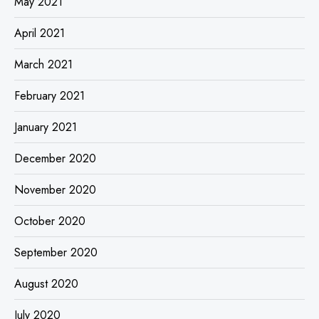
May 2021
April 2021
March 2021
February 2021
January 2021
December 2020
November 2020
October 2020
September 2020
August 2020
July 2020