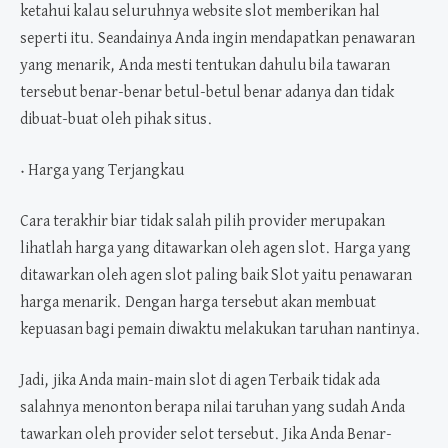
ketahui kalau seluruhnya website slot memberikan hal
seperti itu. Seandainya Anda ingin mendapatkan penawaran
yang menarik, Anda mesti tentukan dahulu bila tawaran
tersebut benar-benar betul-betul benar adanya dan tidak
dibuat-buat oleh pihak situs.
• Harga yang Terjangkau
Cara terakhir biar tidak salah pilih provider merupakan
lihatlah harga yang ditawarkan oleh agen slot. Harga yang
ditawarkan oleh agen slot paling baik Slot yaitu penawaran
harga menarik. Dengan harga tersebut akan membuat
kepuasan bagi pemain diwaktu melakukan taruhan nantinya.
Jadi, jika Anda main-main slot di agen Terbaik tidak ada
salahnya menonton berapa nilai taruhan yang sudah Anda
tawarkan oleh provider selot tersebut. Jika Anda Benar-