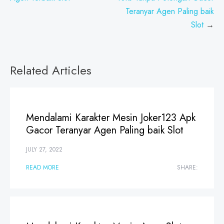
Teranyar Agen Paling baik
Slot
Related Articles
Mendalami Karakter Mesin Joker123 Apk
Gacor Teranyar Agen Paling baik Slot
JULY 27, 2022
READ MORE
SHARE: