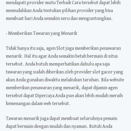
mendapati provider mutu Terbaik Cara tersebut dapat lebih
memudahkan Anda tentukan pilihan provider yang bisa
membuat hari Anda semakin seru dan menguntungkan.
• Memberikan Tawaran yang Menarik
Tidak hanya itu saja, agen Slot juga memberikan penawaran
menarik. Hal itu agar Anda semakin betah bermain di situs
tersebut. Anda butuh memperhatikan dahulu apa saja
tawaran yang sudah diberikan oleh provider slot gacor yang
akan Anda gunakan diwaktu melakukan taruhan. Bila website
memberikan penawaran yang menarik, dapat dijamin agen
tersebut dapat Dipercaya Anda pun akan lebih mudah meraih
kemenangan dalam web tersebut.
Tawaran menarik juga dapat membuat seluruhnya pemain
dapat bermain dengan mudah dan nyaman. Butuh Anda