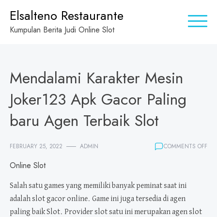
Skip
Elsalteno Restaurante
to
Kumpulan Berita Judi Online Slot
content
Mendalami Karakter Mesin
Joker123 Apk Gacor Paling
baru Agen Terbaik Slot
ON
FEBRUARY 25, 2022
ADMIN
COMMENTS OFF
ME
Online Slot
KA
ME
JOK
Salah satu games yang memiliki banyak peminat saat ini
APK
adalah slot gacor online. Game ini juga tersedia di agen
GA
paling baik Slot. Provider slot satu ini merupakan agen slot
PAL