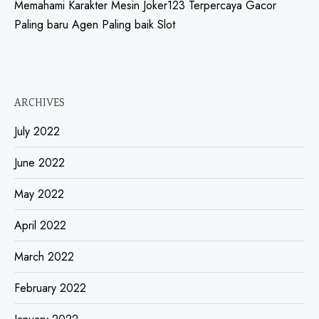
Memahami Karakter Mesin Joker123 Terpercaya Gacor
Paling baru Agen Paling baik Slot
ARCHIVES
July 2022
June 2022
May 2022
April 2022
March 2022
February 2022