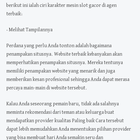
berikut ini ialah ciri karakter mesin slot gacor di agen
terbaik:
• Melihat Tampilannya
Perdana yang perlu Anda tonton adalah bagaimana
penampakan situsnya. Website terbaik kebanyakan akan
memperhatikan penampakan situsnya. Mereka tentunya
memiliki penampakan website yang menarik dan juga
memberikan kesan profesional sehingga Anda dapat merasa
percaya main-main di website tersebut.
Kalau Anda seseorang pemain baru, tidak ada salahnya
meminta rekomendasi dari teman atau keluarga buat
mendapatkan provider kualitas Paling baik Cara tersebut
dapat lebih memudahkan Anda menentukan pilihan provider
yang bisa membuat hari Anda semakin seru dan