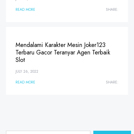
READ MORE
SHARE:
Mendalami Karakter Mesin Joker123
Terbaru Gacor Teranyar Agen Terbaik
Slot
JULY 26, 2022
READ MORE
SHARE: