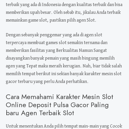
BA
terbaik yang ada di Indonesia dengan kualitas terbaik dan bisa
AG
memberikan upah besar. Oleh sebab itu, jikalau Anda terbaik
TER
memainkan game slot, pastikan pilih agen Slot.
SLO
Dengan sebanyak penggemar yang ada di agen slot
terpercaya membuat games slot semakin ternama dan
memberikan fasilitas yang Berkualitas Namun Sangat
disayangkan banyak pemain yang masih bingung memilih
agen yang Tepat maka meraih kerugian. Nah, biar tidak salah
memilih tempat berikut ini sekian banyak karakter mesin slot
gacor terbaru yang perlu Anda perhatikan.
Cara Memahami Karakter Mesin Slot
Online Deposit Pulsa Gacor Paling
baru Agen Terbaik Slot
Untuk menentukan Anda pilih tempat main-main yang Cocok