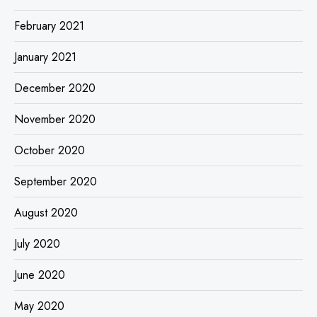
February 2021
January 2021
December 2020
November 2020
October 2020
September 2020
August 2020
July 2020
June 2020
May 2020