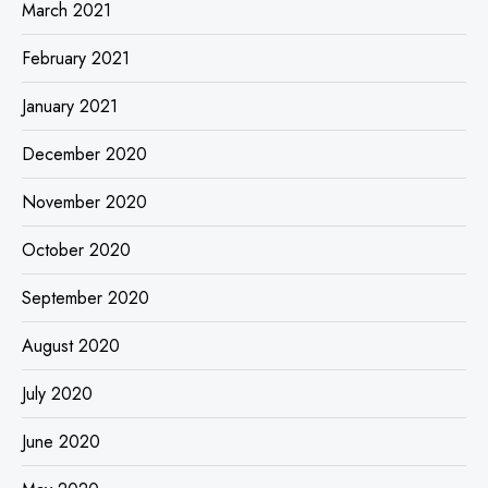
March 2021
February 2021
January 2021
December 2020
November 2020
October 2020
September 2020
August 2020
July 2020
June 2020