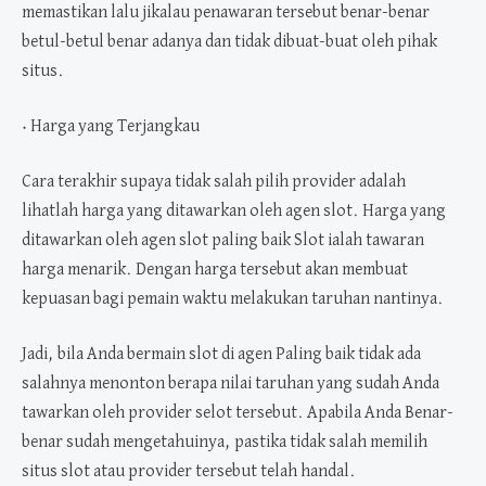
memastikan lalu jikalau penawaran tersebut benar-benar
betul-betul benar adanya dan tidak dibuat-buat oleh pihak
situs.
• Harga yang Terjangkau
Cara terakhir supaya tidak salah pilih provider adalah
lihatlah harga yang ditawarkan oleh agen slot. Harga yang
ditawarkan oleh agen slot paling baik Slot ialah tawaran
harga menarik. Dengan harga tersebut akan membuat
kepuasan bagi pemain waktu melakukan taruhan nantinya.
Jadi, bila Anda bermain slot di agen Paling baik tidak ada
salahnya menonton berapa nilai taruhan yang sudah Anda
tawarkan oleh provider selot tersebut. Apabila Anda Benar-
benar sudah mengetahuinya, pastika tidak salah memilih
situs slot atau provider tersebut telah handal.