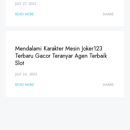
JULY 27, 2022
READ MORE
SHARE:
Mendalami Karakter Mesin Joker123
Terbaru Gacor Teranyar Agen Terbaik
Slot
JULY 26, 2022
READ MORE
SHARE: