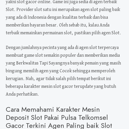
yakni slot gacor online. Game ini juga sedia di agen terbaik
DEP
Slot. Provider slot satu ini merupakan agen slot paling baik
PUL
GA
yang ada di Indonesia dengan kualitas terbaik dan bisa
TER
memberikan bayaran besar. Oleh sebab itu, kalau Anda
AG
terbaik memainkan permainan slot, pastikan pilih agen Slot.
TER
SLO
Dengan jumlahnya pecinta yang ada di agen slot terpercaya
membuat game slot semakin populer dan memberikan media
yang Berkwalitas Tapi Sayangnya banyak pemain yang masih
bingung memilih agen yang Cocok sehingga memperoleh
kerugian. Nah, agar tidak salah pilih tempat berikut ini
beberapa karakter mesin slot gacor terupdate yang butuh
Anda perhatikan.
Cara Memahami Karakter Mesin
Deposit Slot Pakai Pulsa Telkomsel
Gacor Terkini Agen Paling baik Slot