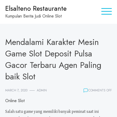
Skip
Elsalteno Restaurante
to
Kumpulan Berita Judi Online Slot
content
Mendalami Karakter Mesin
Game Slot Deposit Pulsa
Gacor Terbaru Agen Paling
baik Slot
ON
MARCH 7, 2020
ADMIN
COMMENTS OFF
ME
Online Slot
KA
ME
GA
Salah satu game yang memiliki banyak peminat saat ini
SLO