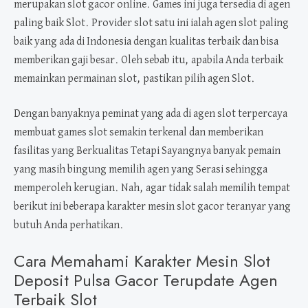
merupakan slot gacor online. Games ini juga tersedia di agen
DEP
paling baik Slot. Provider slot satu ini ialah agen slot paling
PUL
GA
baik yang ada di Indonesia dengan kualitas terbaik dan bisa
TE
memberikan gaji besar. Oleh sebab itu, apabila Anda terbaik
AG
memainkan permainan slot, pastikan pilih agen Slot.
PAL
BAI
SLO
Dengan banyaknya peminat yang ada di agen slot terpercaya
membuat games slot semakin terkenal dan memberikan
fasilitas yang Berkualitas Tetapi Sayangnya banyak pemain
yang masih bingung memilih agen yang Serasi sehingga
memperoleh kerugian. Nah, agar tidak salah memilih tempat
berikut ini beberapa karakter mesin slot gacor teranyar yang
butuh Anda perhatikan.
Cara Memahami Karakter Mesin Slot
Deposit Pulsa Gacor Terupdate Agen
Terbaik Slot