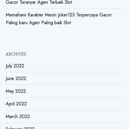
Gacor Teranyar Agen Terbaik Slot
Memahami Karakter Mesin Joker123 Terpercaya Gacor
Paling baru Agen Paling baik Slot
ARCHIVES
July 2022
June 2022
May 2022
April 2022
March 2022