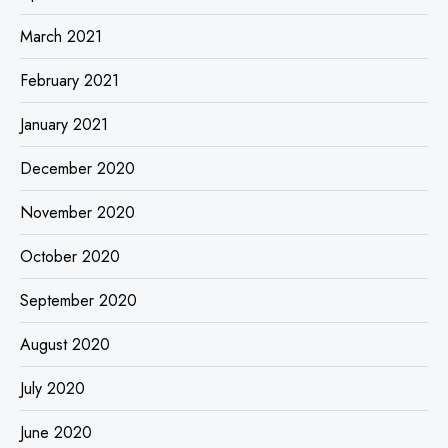
March 2021
February 2021
January 2021
December 2020
November 2020
October 2020
September 2020
August 2020
July 2020
June 2020