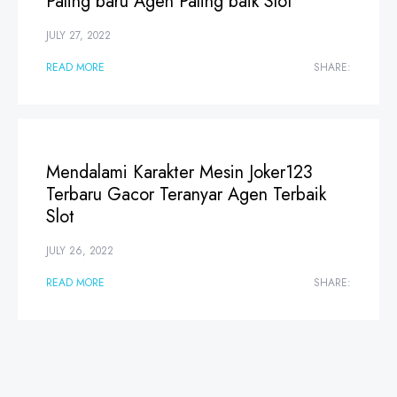
Paling baru Agen Paling baik Slot
JULY 27, 2022
READ MORE
SHARE:
Mendalami Karakter Mesin Joker123
Terbaru Gacor Teranyar Agen Terbaik
Slot
JULY 26, 2022
READ MORE
SHARE: