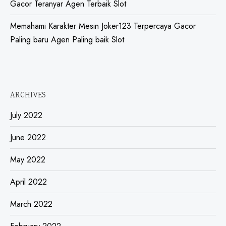
Gacor Teranyar Agen Terbaik Slot
Memahami Karakter Mesin Joker123 Terpercaya Gacor
Paling baru Agen Paling baik Slot
ARCHIVES
July 2022
June 2022
May 2022
April 2022
March 2022