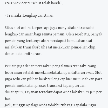
atau provider tersebut telah handal.
• Transaksi Lengkap dan Aman
Situs slot online terpercaya juga menyediakan transaksi
lengkap dan aman bagi semua pemain. Oleh sebab itu, banyak
pemain yang tentunya akan mendapati kemudahan saat
melakukan transaksi baik saat melakukan pembelian chip,
deposit atau withdraw.
Pemain juga dapat merasakan pengalaman transaksi yang
lebih aman setelah mereka melakukan pendaftaran awal. Slot
juga sediakan pilihan bank terlengkap biar memudahkan para
pemain melakukan proses transaksi kapanpun dan
dimanapun. Layanan tersebut dapat Anda lakukan 24 jam per
hari.
Jadi, tunggu Apalagi Anda tidak butuh ragu apabila ingin