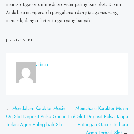
main slot gacor online di provider paling baik Slot. Di sini
Anda bisa memperoleh pengalaman dan juga games yang
menarik, dengan keuntungan yang banyak.
JOKER123 MOBILE
admin
Post
Mendalami Karakter Mesin
Memahami Karakter Mesin
navigation
Qq Slot Deposit Pulsa Gacor
Link Slot Deposit Pulsa Tanpa
Terkini Agen Paling baik Slot
Potongan Gacor Terbaru
Agen Terbaik Slot