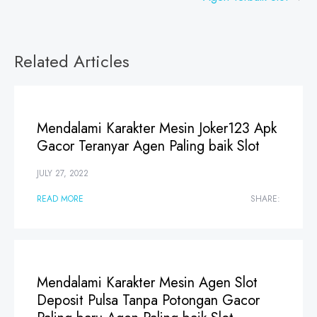
Related Articles
Mendalami Karakter Mesin Joker123 Apk
Gacor Teranyar Agen Paling baik Slot
JULY 27, 2022
READ MORE
SHARE:
Mendalami Karakter Mesin Agen Slot
Deposit Pulsa Tanpa Potongan Gacor