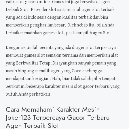
yaitu slot gacor online. Games ini juga tersedia di agen
DEP
terbaik Slot. Provider slot satu ini ialah agen slot terbaik
PUL
10R
yang ada di Indonesia dengan kualitas terbaik dan bisa
TA
memberikan penghasilan besar. Oleh sebab itu, bila Anda
PO
terbaik memainkan games slot, pastikan pilih agen Slot.
GA
TER
AG
Dengan sejumlah pecinta yang ada di agen slot terpercaya
PAL
membuat games slot semakin ternama dan memberikan alat
BAI
SLO
yang Berkwalitas Tetapi Disayangkan banyak pemain yang
masih bingung memilih agen yang Cocok sehingga
mendapatkan kerugian. Nah, biar tidak salah pilih tempat
berikut ini beberapa karakter mesin slot gacor terbaru yang
butuh Anda perhatikan.
Cara Memahami Karakter Mesin
Joker123 Terpercaya Gacor Terbaru
Agen Terbaik Slot