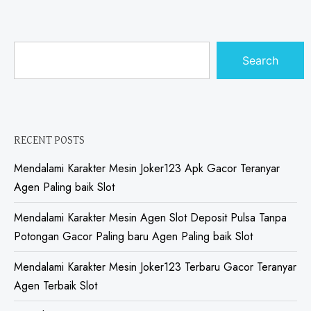
Search
RECENT POSTS
Mendalami Karakter Mesin Joker123 Apk Gacor Teranyar
Agen Paling baik Slot
Mendalami Karakter Mesin Agen Slot Deposit Pulsa Tanpa
Potongan Gacor Paling baru Agen Paling baik Slot
Mendalami Karakter Mesin Joker123 Terbaru Gacor Teranyar
Agen Terbaik Slot