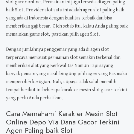
slot gacor online. Permainan ini juga tersedia di agen paling
SLO
baik Slot. Provider slot satu ini adalah agen slot paling baik
GA
TE
yang ada di Indonesia dengan kualitas terbaik dan bisa
AG
memberikan gaji besar. Oleh sebab itu, kalau Anda paling baik
PAL
memainkan game slot, pastikan pilih agen Slot.
BAI
SLO
Dengan jumlahnya penggemar yang ada di agen slot
terpercaya membuat permainan slot semakin terkenal dan
memberikan alat yang Berkwalitas Namun Tapi sayang
banyak pemain yang masih bingung pilih agen yang Pas maka
memperoleh kerugian. Nah, supaya tidak salah memilih
tempat berikut ini beberapa karakter mesin slot gacor terkini
yang perlu Anda perhatikan.
Cara Memahami Karakter Mesin Slot
Online Depo Via Dana Gacor Terkini
Agen Paling baik Slot