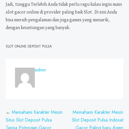
Jadi, tunggu Terlebih Anda tidak perlu ragu kalau ingin main
slot gacor online di provider paling baik Slot. Di sini Anda
bisa meraih pengalaman dan juga games yang menarik,
dengan keuntungan yang banyak.
SLOT ONLINE DEPOSIT PULSA
admin
Post
Memahami Karakter Mesin
Memahami Karakter Mesin
navigation
Situs Slot Deposit Pulsa
Slot Deposit Pulsa Indosat
Tanpa Potongan Gacor
Gacor Paling baru Agen