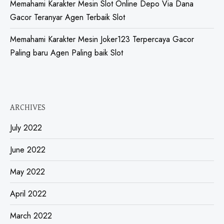
Memahami Karakter Mesin Slot Online Depo Via Dana
Gacor Teranyar Agen Terbaik Slot
Memahami Karakter Mesin Joker123 Terpercaya Gacor
Paling baru Agen Paling baik Slot
ARCHIVES
July 2022
June 2022
May 2022
April 2022
March 2022