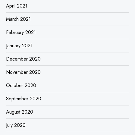
April 2021
March 2021
February 2021
January 2021
December 2020
November 2020
October 2020
September 2020
August 2020
July 2020