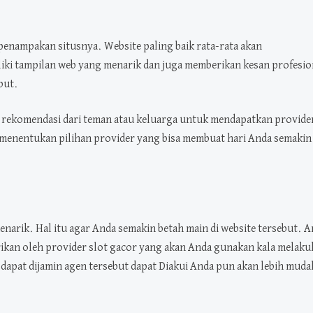
nampakan situsnya. Website paling baik rata-rata akan
ki tampilan web yang menarik dan juga memberikan kesan profesio
but.
a rekomendasi dari teman atau keluarga untuk mendapatkan provide
 menentukan pilihan provider yang bisa membuat hari Anda semakin
narik. Hal itu agar Anda semakin betah main di website tersebut. 
ikan oleh provider slot gacor yang akan Anda gunakan kala melaku
dapat dijamin agen tersebut dapat Diakui Anda pun akan lebih muda