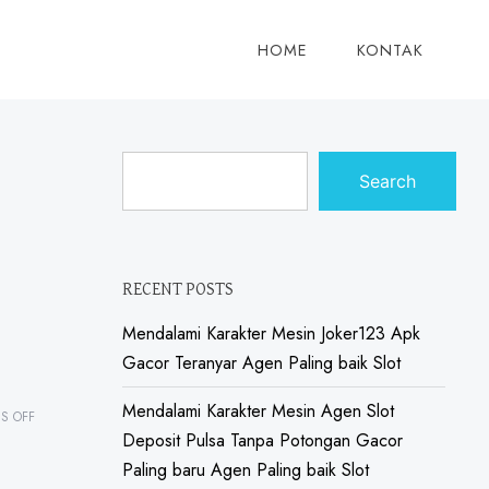
HOME
KONTAK
Search
RECENT POSTS
Mendalami Karakter Mesin Joker123 Apk
Gacor Teranyar Agen Paling baik Slot
Mendalami Karakter Mesin Agen Slot
ON
S OFF
Deposit Pulsa Tanpa Potongan Gacor
MENDALAMI
KARAKTER
Paling baru Agen Paling baik Slot
MESIN