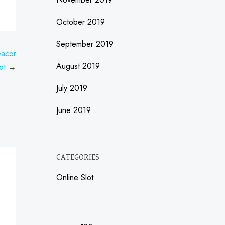
October 2019
September 2019
Gacor
August 2019
ot
July 2019
June 2019
CATEGORIES
Online Slot