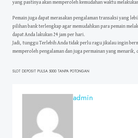
yang pastinya akan memperoleh kemudahan waktu melakukan t
Pemain juga dapat merasakan pengalaman transaksi yang lebi
pilihan bank terlengkap agar memudahkan para pemain mela
dapat Anda lakukan 24 jam per hari.
Jadi, tunggu Terlebih Anda tidak perlu ragu jikalau ingin berm
memperoleh pengalaman dan juga permainan yang menarik, 
SLOT DEPOSIT PULSA 5000 TANPA POTONGAN
admin