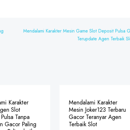
ng
Mendalami Karakter Mesin Game Slot Deposit Pulsa 
Terupdate Agen Terbaik Sl
mi Karakter
Mendalami Karakter
gen Slot
Mesin Joker123 Terbaru
 Pulsa Tanpa
Gacor Teranyar Agen
n Gacor Paling
Terbaik Slot