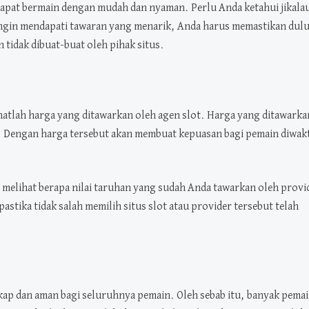
apat bermain dengan mudah dan nyaman. Perlu Anda ketahui jikala
 ingin mendapati tawaran yang menarik, Anda harus memastikan dulu
tidak dibuat-buat oleh pihak situs.
ihatlah harga yang ditawarkan oleh agen slot. Harga yang ditawarka
ik. Dengan harga tersebut akan membuat kepuasan bagi pemain diwak
nya melihat berapa nilai taruhan yang sudah Anda tawarkan oleh provi
stika tidak salah memilih situs slot atau provider tersebut telah
gkap dan aman bagi seluruhnya pemain. Oleh sebab itu, banyak pema