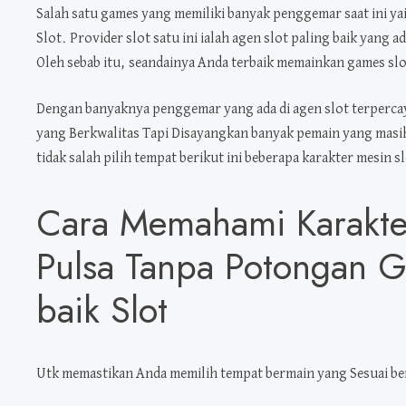
Salah satu games yang memiliki banyak penggemar saat ini yait
Slot. Provider slot satu ini ialah agen slot paling baik yang
Oleh sebab itu, seandainya Anda terbaik memainkan games slo
Dengan banyaknya penggemar yang ada di agen slot terperca
yang Berkwalitas Tapi Disayangkan banyak pemain yang masi
tidak salah pilih tempat berikut ini beberapa karakter mesin 
Cara Memahami Karakter
Pulsa Tanpa Potongan G
baik Slot
Utk memastikan Anda memilih tempat bermain yang Sesuai beriku