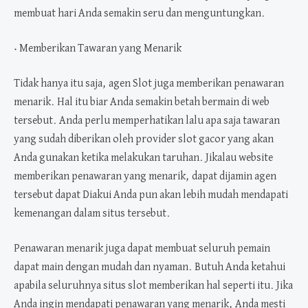
membuat hari Anda semakin seru dan menguntungkan.
• Memberikan Tawaran yang Menarik
Tidak hanya itu saja, agen Slot juga memberikan penawaran
menarik. Hal itu biar Anda semakin betah bermain di web
tersebut. Anda perlu memperhatikan lalu apa saja tawaran
yang sudah diberikan oleh provider slot gacor yang akan
Anda gunakan ketika melakukan taruhan. Jikalau website
memberikan penawaran yang menarik, dapat dijamin agen
tersebut dapat Diakui Anda pun akan lebih mudah mendapati
kemenangan dalam situs tersebut.
Penawaran menarik juga dapat membuat seluruh pemain
dapat main dengan mudah dan nyaman. Butuh Anda ketahui
apabila seluruhnya situs slot memberikan hal seperti itu. Jika
Anda ingin mendapati penawaran yang menarik, Anda mesti