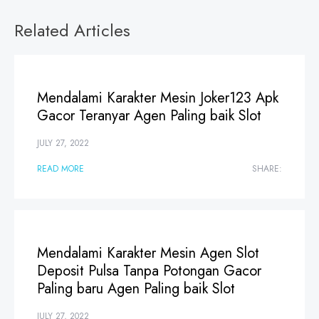
Related Articles
Mendalami Karakter Mesin Joker123 Apk
Gacor Teranyar Agen Paling baik Slot
JULY 27, 2022
READ MORE
SHARE:
Mendalami Karakter Mesin Agen Slot
Deposit Pulsa Tanpa Potongan Gacor
Paling baru Agen Paling baik Slot
JULY 27, 2022