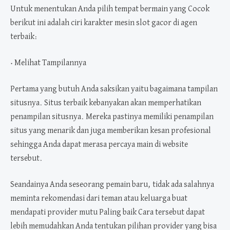
Untuk menentukan Anda pilih tempat bermain yang Cocok
berikut ini adalah ciri karakter mesin slot gacor di agen
terbaik:
• Melihat Tampilannya
Pertama yang butuh Anda saksikan yaitu bagaimana tampilan
situsnya. Situs terbaik kebanyakan akan memperhatikan
penampilan situsnya. Mereka pastinya memiliki penampilan
situs yang menarik dan juga memberikan kesan profesional
sehingga Anda dapat merasa percaya main di website
tersebut.
Seandainya Anda seseorang pemain baru, tidak ada salahnya
meminta rekomendasi dari teman atau keluarga buat
mendapati provider mutu Paling baik Cara tersebut dapat
lebih memudahkan Anda tentukan pilihan provider yang bisa