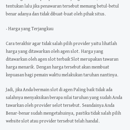
tentukan lalu jika penawaran tersebut memang betul-betul
benar adanya dan tidak dibuat-buat oleh pihak situs.
• Harga yang Terjangkau
Cara terakhir agar tidak salah pilih provider yaitu lihatlah
harga yang ditawarkan oleh agen slot. Harga yang
ditawarkan oleh agen slot terbaik Slot merupakan tawaran
harga menarik. Dengan harga tersebut akan membuat
kepuasan bagi pemain waktu melakukan taruhan nantinya.
Jadi, jika Anda bermain slot di agen Paling baik tidak ada
salahnya menyaksikan berapa nilai taruhan yang sudah Anda
tawarkan oleh provider selot tersebut. Seandainya Anda
Benar-benar sudah mengetahuinya, pastika tidak salah pilih
website slot atau provider tersebut telah handal.