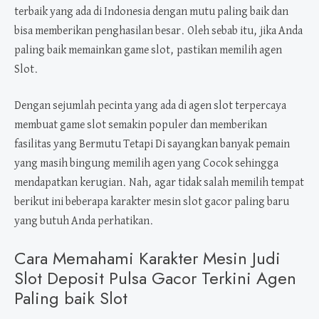
TER
terbaik yang ada di Indonesia dengan mutu paling baik dan
AG
bisa memberikan penghasilan besar. Oleh sebab itu, jika Anda
TER
paling baik memainkan game slot, pastikan memilih agen
SLO
Slot.
Dengan sejumlah pecinta yang ada di agen slot terpercaya
membuat game slot semakin populer dan memberikan
fasilitas yang Bermutu Tetapi Di sayangkan banyak pemain
yang masih bingung memilih agen yang Cocok sehingga
mendapatkan kerugian. Nah, agar tidak salah memilih tempat
berikut ini beberapa karakter mesin slot gacor paling baru
yang butuh Anda perhatikan.
Cara Memahami Karakter Mesin Judi
Slot Deposit Pulsa Gacor Terkini Agen
Paling baik Slot