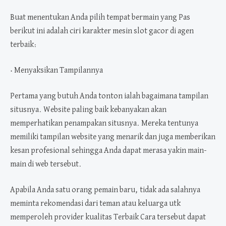
Buat menentukan Anda pilih tempat bermain yang Pas
berikut ini adalah ciri karakter mesin slot gacor di agen
terbaik:
• Menyaksikan Tampilannya
Pertama yang butuh Anda tonton ialah bagaimana tampilan
situsnya. Website paling baik kebanyakan akan
memperhatikan penampakan situsnya. Mereka tentunya
memiliki tampilan website yang menarik dan juga memberikan
kesan profesional sehingga Anda dapat merasa yakin main-
main di web tersebut.
Apabila Anda satu orang pemain baru, tidak ada salahnya
meminta rekomendasi dari teman atau keluarga utk
memperoleh provider kualitas Terbaik Cara tersebut dapat