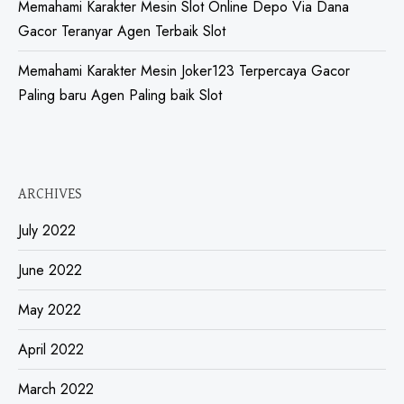
Memahami Karakter Mesin Slot Online Depo Via Dana
Gacor Teranyar Agen Terbaik Slot
Memahami Karakter Mesin Joker123 Terpercaya Gacor
Paling baru Agen Paling baik Slot
ARCHIVES
July 2022
June 2022
May 2022
April 2022
March 2022