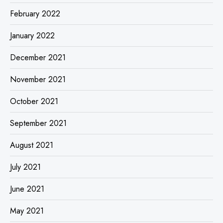
February 2022
January 2022
December 2021
November 2021
October 2021
September 2021
August 2021
July 2021
June 2021
May 2021