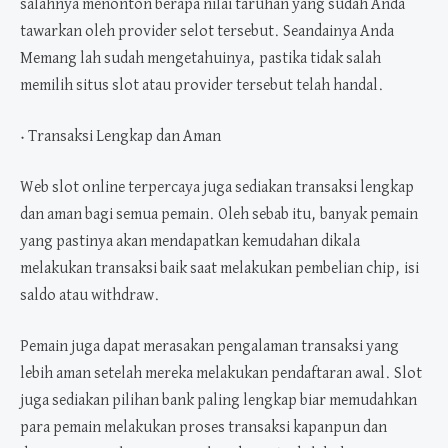
salahnya menonton berapa nilai taruhan yang sudah Anda
tawarkan oleh provider selot tersebut. Seandainya Anda
Memang lah sudah mengetahuinya, pastika tidak salah
memilih situs slot atau provider tersebut telah handal.
• Transaksi Lengkap dan Aman
Web slot online terpercaya juga sediakan transaksi lengkap
dan aman bagi semua pemain. Oleh sebab itu, banyak pemain
yang pastinya akan mendapatkan kemudahan dikala
melakukan transaksi baik saat melakukan pembelian chip, isi
saldo atau withdraw.
Pemain juga dapat merasakan pengalaman transaksi yang
lebih aman setelah mereka melakukan pendaftaran awal. Slot
juga sediakan pilihan bank paling lengkap biar memudahkan
para pemain melakukan proses transaksi kapanpun dan