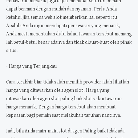
Penawaran menarik juga dapat membuat seluruh pemain
dapat bermain dengan mudah dan nyaman. Perlu Anda
ketahui jika semua web slot memberikan hal seperti itu.
Apabila Anda ingin mendapati penawaran yang menarik,
Anda mesti menentukan dulu kalau tawaran tersebut memang
lah betul-betul benar adanya dan tidak dibuat-buat oleh pihak
situs.
• Harga yang Terjangkau
Cara terakhir biar tidak salah memilih provider ialah lihatlah
harga yang ditawarkan oleh agen slot. Harga yang
ditawarkan oleh agen slot paling baik Slot yakni tawaran
harga menarik. Dengan harga tersebut akan membuat
kepuasan bagi pemain saat melakukan taruhan nantinya.
Jadi, bila Anda main-main slot di agen Paling baik tidak ada