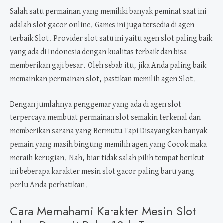
ME
AG
Salah satu permainan yang memiliki banyak peminat saat ini
SLO
adalah slot gacor online. Games ini juga tersedia di agen
DEP
terbaik Slot. Provider slot satu ini yaitu agen slot paling baik
PUL
TA
yang ada di Indonesia dengan kualitas terbaik dan bisa
PO
memberikan gaji besar. Oleh sebab itu, jika Anda paling baik
GA
memainkan permainan slot, pastikan memilih agen Slot.
TE
AG
PAL
Dengan jumlahnya penggemar yang ada di agen slot
BAI
terpercaya membuat permainan slot semakin terkenal dan
SLO
memberikan sarana yang Bermutu Tapi Disayangkan banyak
pemain yang masih bingung memilih agen yang Cocok maka
meraih kerugian. Nah, biar tidak salah pilih tempat berikut
ini beberapa karakter mesin slot gacor paling baru yang
perlu Anda perhatikan.
Cara Memahami Karakter Mesin Slot