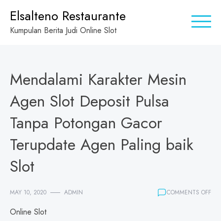
Skip
Elsalteno Restaurante
to
Kumpulan Berita Judi Online Slot
content
Mendalami Karakter Mesin
Agen Slot Deposit Pulsa
Tanpa Potongan Gacor
Terupdate Agen Paling baik
Slot
ON
MAY 10, 2020
ADMIN
COMMENTS OFF
ME
Online Slot
KA