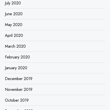
July 2020
June 2020
May 2020
April 2020
March 2020
February 2020
January 2020
December 2019
November 2019
October 2019