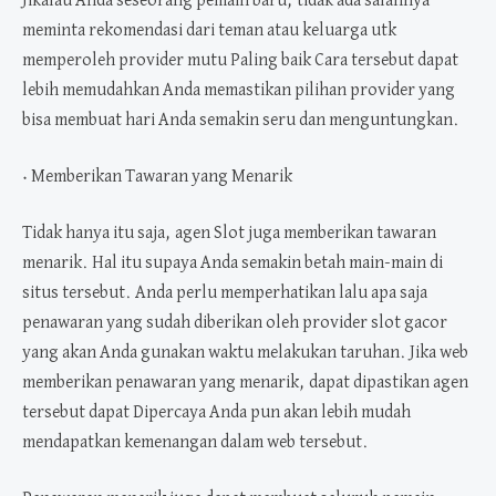
Jikalau Anda seseorang pemain baru, tidak ada salahnya
meminta rekomendasi dari teman atau keluarga utk
memperoleh provider mutu Paling baik Cara tersebut dapat
lebih memudahkan Anda memastikan pilihan provider yang
bisa membuat hari Anda semakin seru dan menguntungkan.
• Memberikan Tawaran yang Menarik
Tidak hanya itu saja, agen Slot juga memberikan tawaran
menarik. Hal itu supaya Anda semakin betah main-main di
situs tersebut. Anda perlu memperhatikan lalu apa saja
penawaran yang sudah diberikan oleh provider slot gacor
yang akan Anda gunakan waktu melakukan taruhan. Jika web
memberikan penawaran yang menarik, dapat dipastikan agen
tersebut dapat Dipercaya Anda pun akan lebih mudah
mendapatkan kemenangan dalam web tersebut.