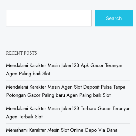
Search
RECENT POSTS
Mendalami Karakter Mesin Joker123 Apk Gacor Teranyar
Agen Paling baik Slot
Mendalami Karakter Mesin Agen Slot Deposit Pulsa Tanpa
Potongan Gacor Paling baru Agen Paling baik Slot
Mendalami Karakter Mesin Joker123 Terbaru Gacor Teranyar
Agen Terbaik Slot
Memahami Karakter Mesin Slot Online Depo Via Dana