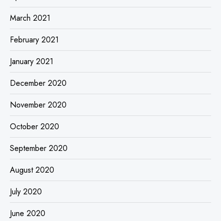
March 2021
February 2021
January 2021
December 2020
November 2020
October 2020
September 2020
August 2020
July 2020
June 2020