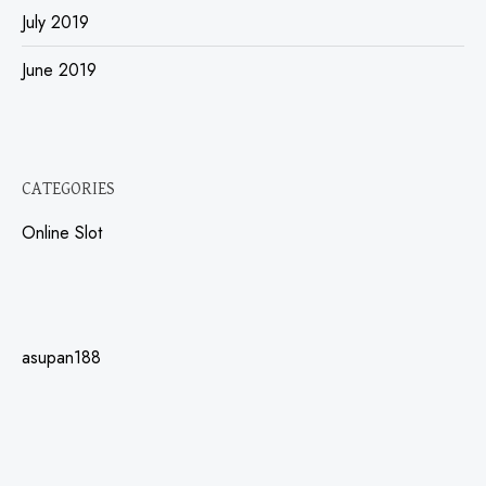
July 2019
June 2019
CATEGORIES
Online Slot
asupan188