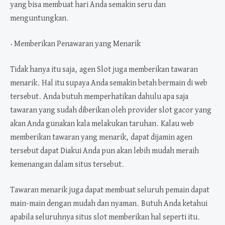
yang bisa membuat hari Anda semakin seru dan
menguntungkan.
• Memberikan Penawaran yang Menarik
Tidak hanya itu saja, agen Slot juga memberikan tawaran
menarik. Hal itu supaya Anda semakin betah bermain di web
tersebut. Anda butuh memperhatikan dahulu apa saja
tawaran yang sudah diberikan oleh provider slot gacor yang
akan Anda gunakan kala melakukan taruhan. Kalau web
memberikan tawaran yang menarik, dapat dijamin agen
tersebut dapat Diakui Anda pun akan lebih mudah meraih
kemenangan dalam situs tersebut.
Tawaran menarik juga dapat membuat seluruh pemain dapat
main-main dengan mudah dan nyaman. Butuh Anda ketahui
apabila seluruhnya situs slot memberikan hal seperti itu.