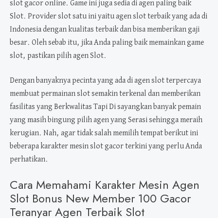
slot gacor online. Game ini juga sedia di agen paling baik
BO
Slot. Provider slot satu ini yaitu agen slot terbaik yang ada di
NE
ME
Indonesia dengan kualitas terbaik dan bisa memberikan gaji
100
besar. Oleh sebab itu, jika Anda paling baik memainkan game
GA
slot, pastikan pilih agen Slot.
TE
AG
PAL
Dengan banyaknya pecinta yang ada di agen slot terpercaya
BAI
membuat permainan slot semakin terkenal dan memberikan
SLO
fasilitas yang Berkwalitas Tapi Di sayangkan banyak pemain
yang masih bingung pilih agen yang Serasi sehingga meraih
kerugian. Nah, agar tidak salah memilih tempat berikut ini
beberapa karakter mesin slot gacor terkini yang perlu Anda
perhatikan.
Cara Memahami Karakter Mesin Agen
Slot Bonus New Member 100 Gacor
Teranyar Agen Terbaik Slot