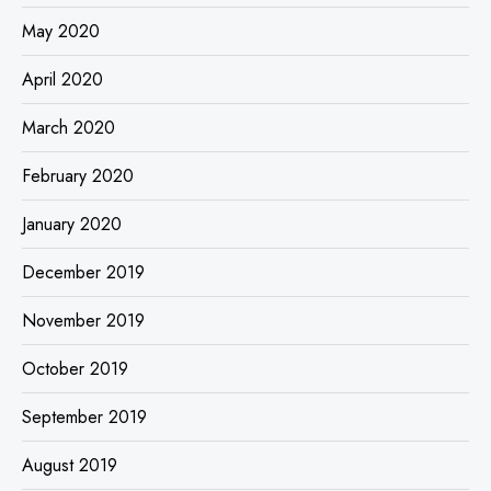
May 2020
April 2020
March 2020
February 2020
January 2020
December 2019
November 2019
October 2019
September 2019
August 2019