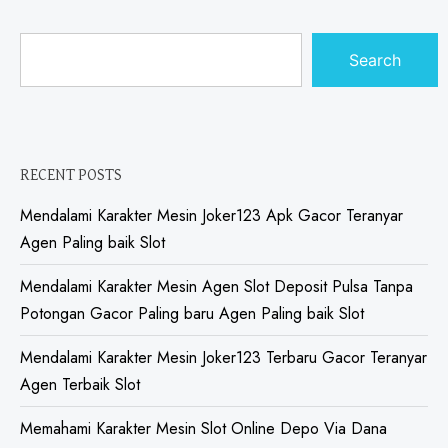
Search
RECENT POSTS
Mendalami Karakter Mesin Joker123 Apk Gacor Teranyar
Agen Paling baik Slot
Mendalami Karakter Mesin Agen Slot Deposit Pulsa Tanpa
Potongan Gacor Paling baru Agen Paling baik Slot
Mendalami Karakter Mesin Joker123 Terbaru Gacor Teranyar
Agen Terbaik Slot
Memahami Karakter Mesin Slot Online Depo Via Dana