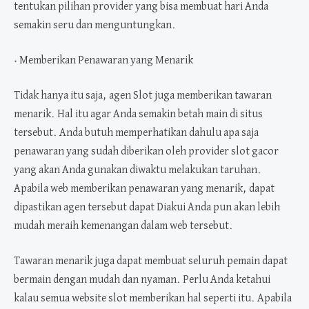
tentukan pilihan provider yang bisa membuat hari Anda
semakin seru dan menguntungkan.
• Memberikan Penawaran yang Menarik
Tidak hanya itu saja, agen Slot juga memberikan tawaran
menarik. Hal itu agar Anda semakin betah main di situs
tersebut. Anda butuh memperhatikan dahulu apa saja
penawaran yang sudah diberikan oleh provider slot gacor
yang akan Anda gunakan diwaktu melakukan taruhan.
Apabila web memberikan penawaran yang menarik, dapat
dipastikan agen tersebut dapat Diakui Anda pun akan lebih
mudah meraih kemenangan dalam web tersebut.
Tawaran menarik juga dapat membuat seluruh pemain dapat
bermain dengan mudah dan nyaman. Perlu Anda ketahui
kalau semua website slot memberikan hal seperti itu. Apabila