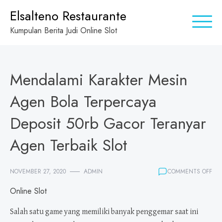
Skip
Elsalteno Restaurante
to
Kumpulan Berita Judi Online Slot
content
Mendalami Karakter Mesin
Agen Bola Terpercaya
Deposit 50rb Gacor Teranyar
Agen Terbaik Slot
ON
NOVEMBER 27, 2020
ADMIN
COMMENTS OFF
ME
Online Slot
KA
ME
AG
Salah satu game yang memiliki banyak penggemar saat ini
BOL