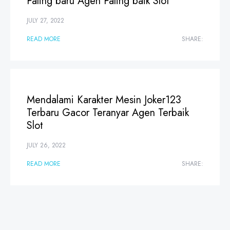
Paling baru Agen Paling baik Slot
JULY 27, 2022
READ MORE
SHARE:
Mendalami Karakter Mesin Joker123
Terbaru Gacor Teranyar Agen Terbaik
Slot
JULY 26, 2022
READ MORE
SHARE: