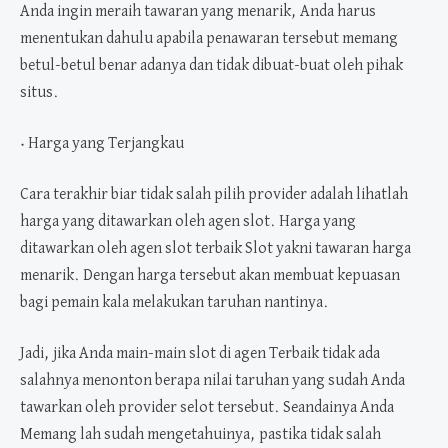
Anda ingin meraih tawaran yang menarik, Anda harus
menentukan dahulu apabila penawaran tersebut memang
betul-betul benar adanya dan tidak dibuat-buat oleh pihak
situs.
• Harga yang Terjangkau
Cara terakhir biar tidak salah pilih provider adalah lihatlah
harga yang ditawarkan oleh agen slot. Harga yang
ditawarkan oleh agen slot terbaik Slot yakni tawaran harga
menarik. Dengan harga tersebut akan membuat kepuasan
bagi pemain kala melakukan taruhan nantinya.
Jadi, jika Anda main-main slot di agen Terbaik tidak ada
salahnya menonton berapa nilai taruhan yang sudah Anda
tawarkan oleh provider selot tersebut. Seandainya Anda
Memang lah sudah mengetahuinya, pastika tidak salah