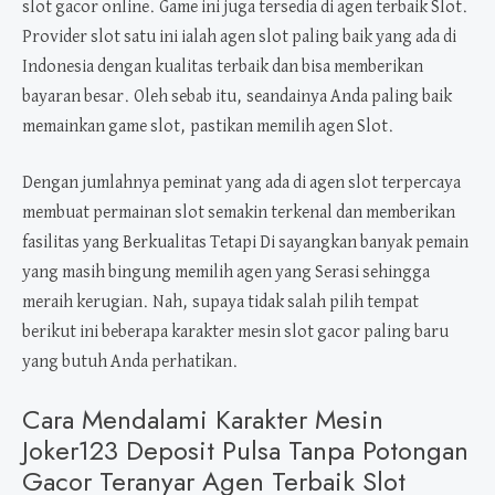
slot gacor online. Game ini juga tersedia di agen terbaik Slot.
DEP
Provider slot satu ini ialah agen slot paling baik yang ada di
PUL
TA
Indonesia dengan kualitas terbaik dan bisa memberikan
PO
bayaran besar. Oleh sebab itu, seandainya Anda paling baik
GA
memainkan game slot, pastikan memilih agen Slot.
PAL
BA
AG
Dengan jumlahnya peminat yang ada di agen slot terpercaya
TER
membuat permainan slot semakin terkenal dan memberikan
SLO
fasilitas yang Berkualitas Tetapi Di sayangkan banyak pemain
yang masih bingung memilih agen yang Serasi sehingga
meraih kerugian. Nah, supaya tidak salah pilih tempat
berikut ini beberapa karakter mesin slot gacor paling baru
yang butuh Anda perhatikan.
Cara Mendalami Karakter Mesin
Joker123 Deposit Pulsa Tanpa Potongan
Gacor Teranyar Agen Terbaik Slot