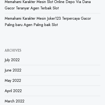
Memahami Karakter Mesin Slot Online Depo Via Dana
Gacor Teranyar Agen Terbaik Slot
Memahami Karakter Mesin Joker123 Terpercaya Gacor
Paling baru Agen Paling baik Slot
ARCHIVES
July 2022
June 2022
May 2022
April 2022
March 2022