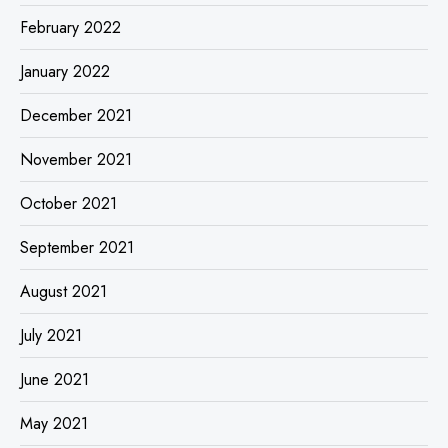
February 2022
January 2022
December 2021
November 2021
October 2021
September 2021
August 2021
July 2021
June 2021
May 2021