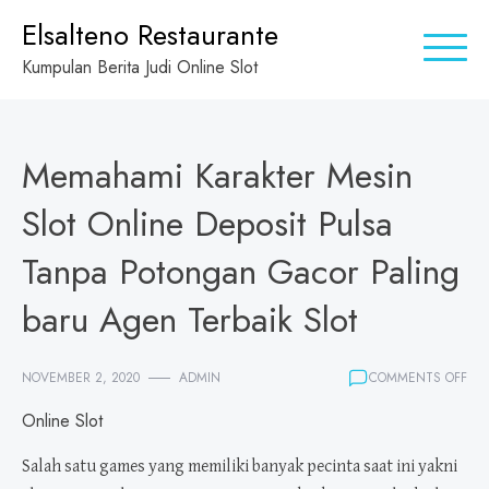
Skip
Elsalteno Restaurante
to
Kumpulan Berita Judi Online Slot
content
Memahami Karakter Mesin
Slot Online Deposit Pulsa
Tanpa Potongan Gacor Paling
baru Agen Terbaik Slot
ON
NOVEMBER 2, 2020
ADMIN
COMMENTS OFF
ME
Online Slot
KA
ME
SLO
Salah satu games yang memiliki banyak pecinta saat ini yakni
ONL