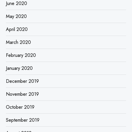
June 2020
May 2020
April 2020
March 2020
February 2020
January 2020
December 2019
November 2019
October 2019
September 2019