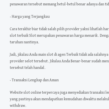
penawaran tersebut memang betul-betul benar adanya dan tida
• Harga yang Terjangkau
Cara terakhir biar tidak salah pilih provider yakni lihatlah 
slot terbaik Slot merupakan penawaran harga menarik. Den
taruhan nantinya.
Jadi, jikalau Anda main slot di agen Terbaik tidak ada salah
provider selot tersebut. Jikalau Anda Benar-benar sudah meng
tersebut telah handal.
• Transaksi Lengkap dan Aman
Website slot online terpercaya juga menyediakan transaksi l
yang pastinya akan mendapatkan kemudahan diwaktu melakukan
withdraw.