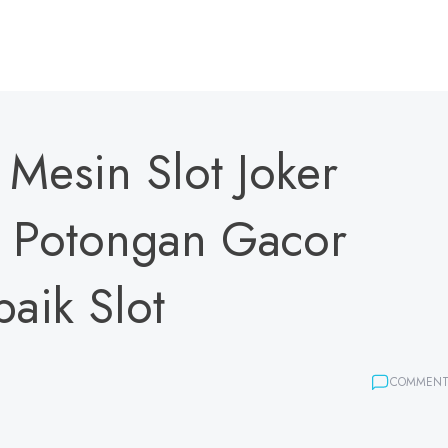
Mesin Slot Joker
a Potongan Gacor
aik Slot
COMMENT