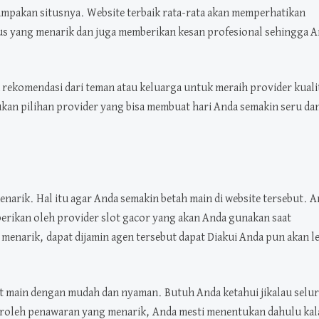
pakan situsnya. Website terbaik rata-rata akan memperhatikan
us yang menarik dan juga memberikan kesan profesional sehingga 
 rekomendasi dari teman atau keluarga untuk meraih provider kuali
ukan pilihan provider yang bisa membuat hari Anda semakin seru da
narik. Hal itu agar Anda semakin betah main di website tersebut. 
erikan oleh provider slot gacor yang akan Anda gunakan saat
enarik, dapat dijamin agen tersebut dapat Diakui Anda pun akan l
t main dengan mudah dan nyaman. Butuh Anda ketahui jikalau selu
peroleh penawaran yang menarik, Anda mesti menentukan dahulu kal