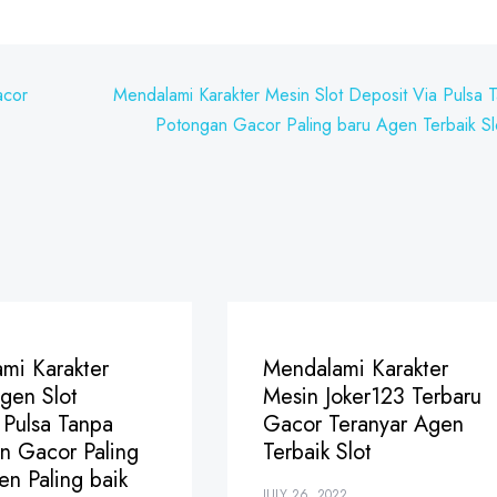
acor
Mendalami Karakter Mesin Slot Deposit Via Pulsa 
Potongan Gacor Paling baru Agen Terbaik Sl
mi Karakter
Mendalami Karakter
gen Slot
Mesin Joker123 Terbaru
 Pulsa Tanpa
Gacor Teranyar Agen
n Gacor Paling
Terbaik Slot
en Paling baik
JULY 26, 2022