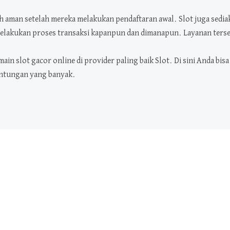
h aman setelah mereka melakukan pendaftaran awal. Slot juga sedia
elakukan proses transaksi kapanpun dan dimanapun. Layanan ters
ain slot gacor online di provider paling baik Slot. Di sini Anda bisa
untungan yang banyak.