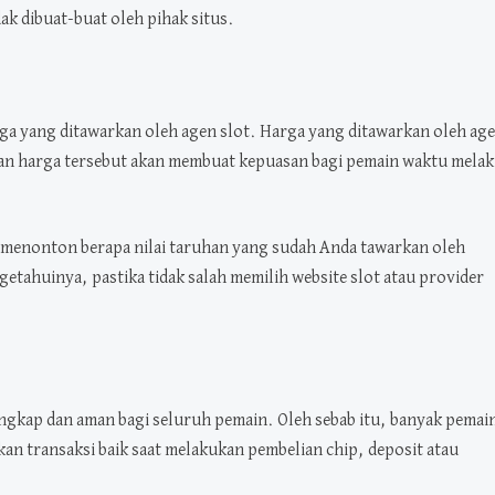
k dibuat-buat oleh pihak situs.
harga yang ditawarkan oleh agen slot. Harga yang ditawarkan oleh ag
gan harga tersebut akan membuat kepuasan bagi pemain waktu mela
nya menonton berapa nilai taruhan yang sudah Anda tawarkan oleh
etahuinya, pastika tidak salah memilih website slot atau provider
engkap dan aman bagi seluruh pemain. Oleh sebab itu, banyak pemai
 transaksi baik saat melakukan pembelian chip, deposit atau