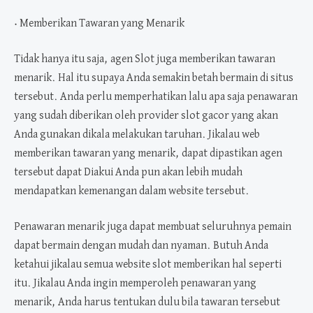
• Memberikan Tawaran yang Menarik
Tidak hanya itu saja, agen Slot juga memberikan tawaran
menarik. Hal itu supaya Anda semakin betah bermain di situs
tersebut. Anda perlu memperhatikan lalu apa saja penawaran
yang sudah diberikan oleh provider slot gacor yang akan
Anda gunakan dikala melakukan taruhan. Jikalau web
memberikan tawaran yang menarik, dapat dipastikan agen
tersebut dapat Diakui Anda pun akan lebih mudah
mendapatkan kemenangan dalam website tersebut.
Penawaran menarik juga dapat membuat seluruhnya pemain
dapat bermain dengan mudah dan nyaman. Butuh Anda
ketahui jikalau semua website slot memberikan hal seperti
itu. Jikalau Anda ingin memperoleh penawaran yang
menarik, Anda harus tentukan dulu bila tawaran tersebut