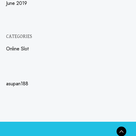
June 2019
CATEGORIES
Online Slot
asupan188