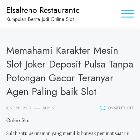
Skip
Elsalteno Restaurante
to
Kumpulan Berita Judi Online Slot
content
Memahami Karakter Mesin
Slot Joker Deposit Pulsa Tanpa
Potongan Gacor Teranyar
Agen Paling baik Slot
ON
JUNE 28, 2019
ADMIN
COMMENTS OFF
ME
Online Slot
KA
ME
SLO
Salah satu permainan yang memiliki banyak peminat saat ini
JOK