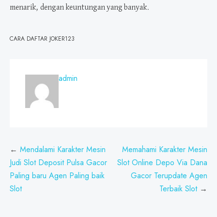
menarik, dengan keuntungan yang banyak.
CARA DAFTAR JOKER123
admin
Post
Mendalami Karakter Mesin
Memahami Karakter Mesin
navigation
Judi Slot Deposit Pulsa Gacor
Slot Online Depo Via Dana
Paling baru Agen Paling baik
Gacor Terupdate Agen
Slot
Terbaik Slot