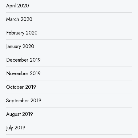
April 2020
March 2020
February 2020
January 2020
December 2019
November 2019
October 2019
September 2019
August 2019
July 2019