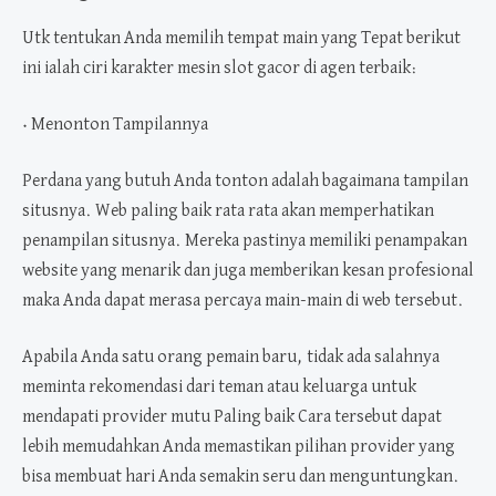
Utk tentukan Anda memilih tempat main yang Tepat berikut
ini ialah ciri karakter mesin slot gacor di agen terbaik:
• Menonton Tampilannya
Perdana yang butuh Anda tonton adalah bagaimana tampilan
situsnya. Web paling baik rata rata akan memperhatikan
penampilan situsnya. Mereka pastinya memiliki penampakan
website yang menarik dan juga memberikan kesan profesional
maka Anda dapat merasa percaya main-main di web tersebut.
Apabila Anda satu orang pemain baru, tidak ada salahnya
meminta rekomendasi dari teman atau keluarga untuk
mendapati provider mutu Paling baik Cara tersebut dapat
lebih memudahkan Anda memastikan pilihan provider yang
bisa membuat hari Anda semakin seru dan menguntungkan.