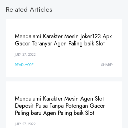
Related Articles
Mendalami Karakter Mesin Joker123 Apk
Gacor Teranyar Agen Paling baik Slot
JULY 27, 2022
READ MORE
SHARE:
Mendalami Karakter Mesin Agen Slot
Deposit Pulsa Tanpa Potongan Gacor
Paling baru Agen Paling baik Slot
JULY 27, 2022