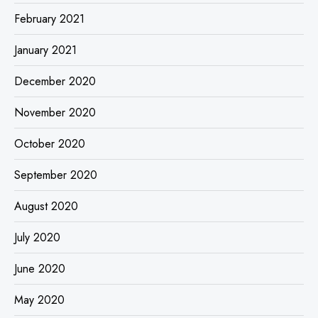
February 2021
January 2021
December 2020
November 2020
October 2020
September 2020
August 2020
July 2020
June 2020
May 2020