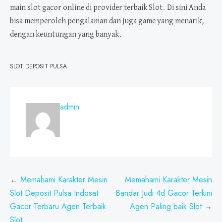
main slot gacor online di provider terbaik Slot. Di sini Anda
bisa memperoleh pengalaman dan juga game yang menarik,
dengan keuntungan yang banyak.
SLOT DEPOSIT PULSA
admin
Post
Memahami Karakter Mesin
Memahami Karakter Mesin
navigation
Slot Deposit Pulsa Indosat
Bandar Judi 4d Gacor Terkini
Gacor Terbaru Agen Terbaik
Agen Paling baik Slot
Slot