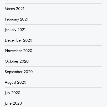
March 2021
February 2021
January 2021
December 2020
November 2020
October 2020
September 2020
August 2020
July 2020
June 2020