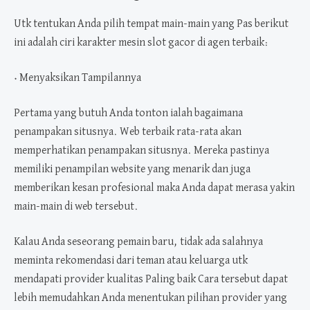
Utk tentukan Anda pilih tempat main-main yang Pas berikut
ini adalah ciri karakter mesin slot gacor di agen terbaik:
• Menyaksikan Tampilannya
Pertama yang butuh Anda tonton ialah bagaimana
penampakan situsnya. Web terbaik rata-rata akan
memperhatikan penampakan situsnya. Mereka pastinya
memiliki penampilan website yang menarik dan juga
memberikan kesan profesional maka Anda dapat merasa yakin
main-main di web tersebut.
Kalau Anda seseorang pemain baru, tidak ada salahnya
meminta rekomendasi dari teman atau keluarga utk
mendapati provider kualitas Paling baik Cara tersebut dapat
lebih memudahkan Anda menentukan pilihan provider yang