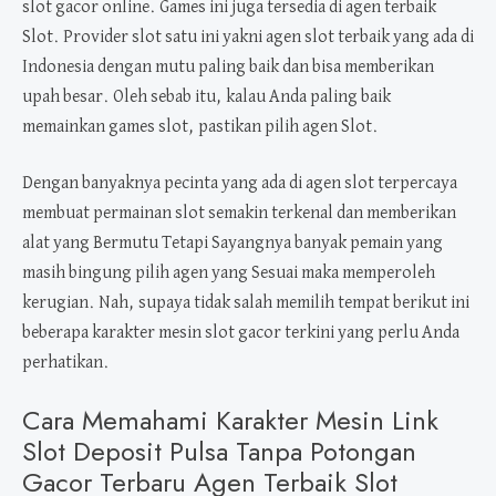
slot gacor online. Games ini juga tersedia di agen terbaik
DEP
Slot. Provider slot satu ini yakni agen slot terbaik yang ada di
PUL
500
Indonesia dengan mutu paling baik dan bisa memberikan
TA
upah besar. Oleh sebab itu, kalau Anda paling baik
PO
memainkan games slot, pastikan pilih agen Slot.
GA
PAL
BA
Dengan banyaknya pecinta yang ada di agen slot terpercaya
AG
membuat permainan slot semakin terkenal dan memberikan
PAL
BAI
alat yang Bermutu Tetapi Sayangnya banyak pemain yang
SLO
masih bingung pilih agen yang Sesuai maka memperoleh
kerugian. Nah, supaya tidak salah memilih tempat berikut ini
beberapa karakter mesin slot gacor terkini yang perlu Anda
perhatikan.
Cara Memahami Karakter Mesin Link
Slot Deposit Pulsa Tanpa Potongan
Gacor Terbaru Agen Terbaik Slot