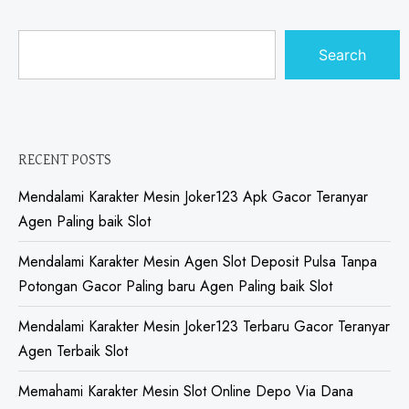
Search
RECENT POSTS
Mendalami Karakter Mesin Joker123 Apk Gacor Teranyar
Agen Paling baik Slot
Mendalami Karakter Mesin Agen Slot Deposit Pulsa Tanpa
Potongan Gacor Paling baru Agen Paling baik Slot
Mendalami Karakter Mesin Joker123 Terbaru Gacor Teranyar
Agen Terbaik Slot
Memahami Karakter Mesin Slot Online Depo Via Dana