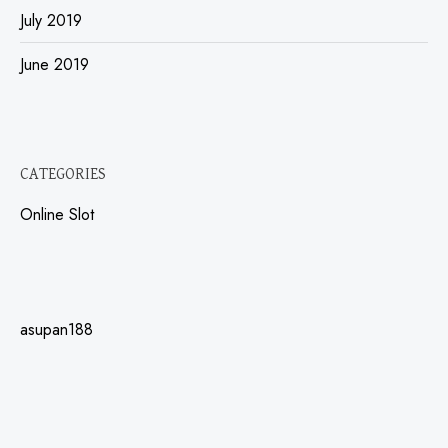
July 2019
June 2019
CATEGORIES
Online Slot
asupan188