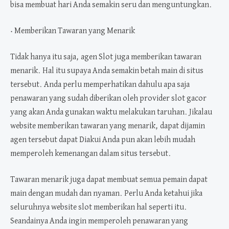
bisa membuat hari Anda semakin seru dan menguntungkan.
• Memberikan Tawaran yang Menarik
Tidak hanya itu saja, agen Slot juga memberikan tawaran
menarik. Hal itu supaya Anda semakin betah main di situs
tersebut. Anda perlu memperhatikan dahulu apa saja
penawaran yang sudah diberikan oleh provider slot gacor
yang akan Anda gunakan waktu melakukan taruhan. Jikalau
website memberikan tawaran yang menarik, dapat dijamin
agen tersebut dapat Diakui Anda pun akan lebih mudah
memperoleh kemenangan dalam situs tersebut.
Tawaran menarik juga dapat membuat semua pemain dapat
main dengan mudah dan nyaman. Perlu Anda ketahui jika
seluruhnya website slot memberikan hal seperti itu.
Seandainya Anda ingin memperoleh penawaran yang