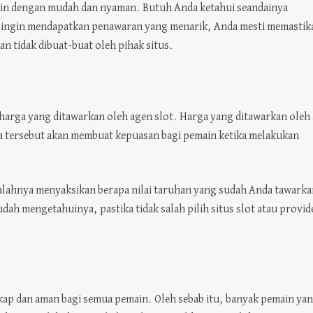
in dengan mudah dan nyaman. Butuh Anda ketahui seandainya
da ingin mendapatkan penawaran yang menarik, Anda mesti memastik
an tidak dibuat-buat oleh pihak situs.
ah harga yang ditawarkan oleh agen slot. Harga yang ditawarkan oleh
ga tersebut akan membuat kepuasan bagi pemain ketika melakukan
 salahnya menyaksikan berapa nilai taruhan yang sudah Anda tawark
ah mengetahuinya, pastika tidak salah pilih situs slot atau provid
gkap dan aman bagi semua pemain. Oleh sebab itu, banyak pemain ya