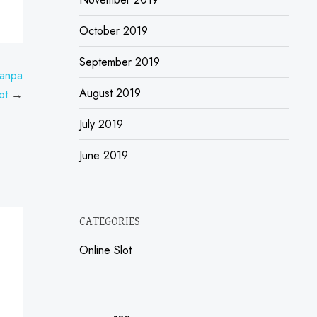
October 2019
September 2019
Tanpa
August 2019
ot
July 2019
June 2019
CATEGORIES
Online Slot