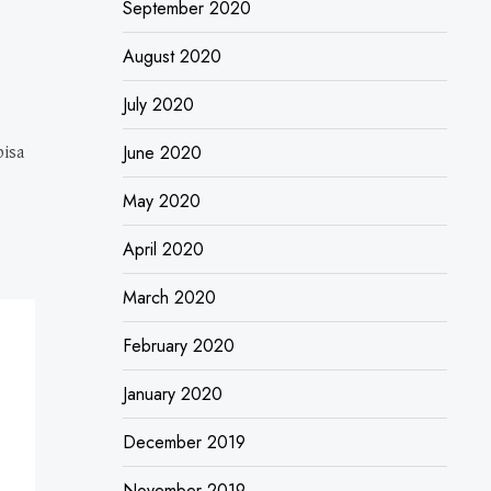
September 2020
August 2020
July 2020
June 2020
bisa
May 2020
April 2020
March 2020
February 2020
January 2020
December 2019
November 2019