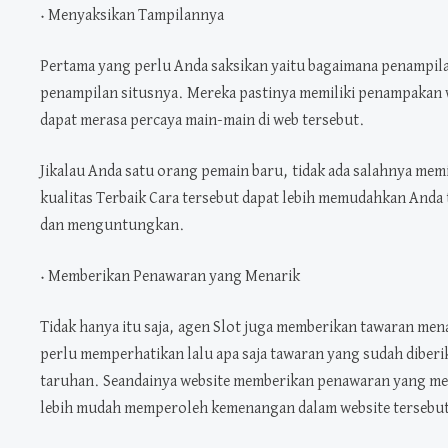
• Menyaksikan Tampilannya
Pertama yang perlu Anda saksikan yaitu bagaimana penampila
penampilan situsnya. Mereka pastinya memiliki penampakan 
dapat merasa percaya main-main di web tersebut.
Jikalau Anda satu orang pemain baru, tidak ada salahnya mem
kualitas Terbaik Cara tersebut dapat lebih memudahkan Anda
dan menguntungkan.
• Memberikan Penawaran yang Menarik
Tidak hanya itu saja, agen Slot juga memberikan tawaran mena
perlu memperhatikan lalu apa saja tawaran yang sudah diber
taruhan. Seandainya website memberikan penawaran yang men
lebih mudah memperoleh kemenangan dalam website tersebu