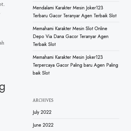
SLOT
ot.
Mendalami Karakter Mesin Joker123
DEPOSIT
.
Terbaru Gacor Teranyar Agen Terbaik Slot
VIA
PULSA
TANPA
Memahami Karakter Mesin Slot Online
POTONGAN
Depo Via Dana Gacor Teranyar Agen
GACOR
Terbaik Slot
ah
TERKINI
AGEN
Memahami Karakter Mesin Joker123
TERBAIK
SLOT
Terpercaya Gacor Paling baru Agen Paling
baik Slot
ng
ARCHIVES
July 2022
June 2022