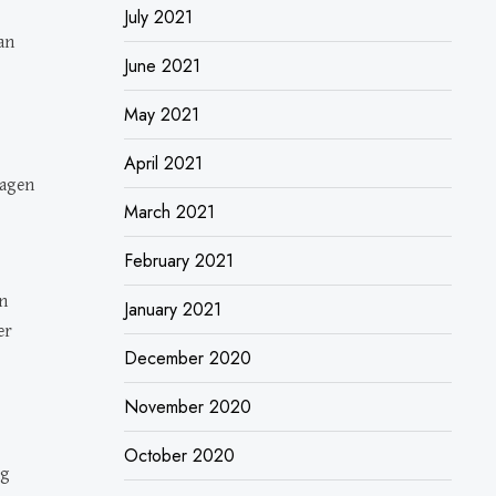
July 2021
an
June 2021
May 2021
April 2021
 agen
March 2021
February 2021
an
January 2021
er
December 2020
November 2020
October 2020
ng