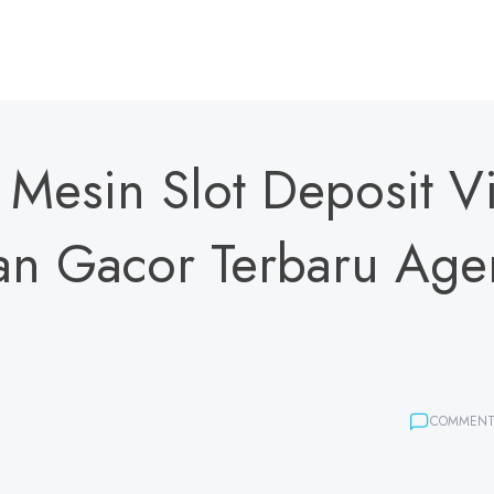
Mesin Slot Deposit V
an Gacor Terbaru Age
COMMENT