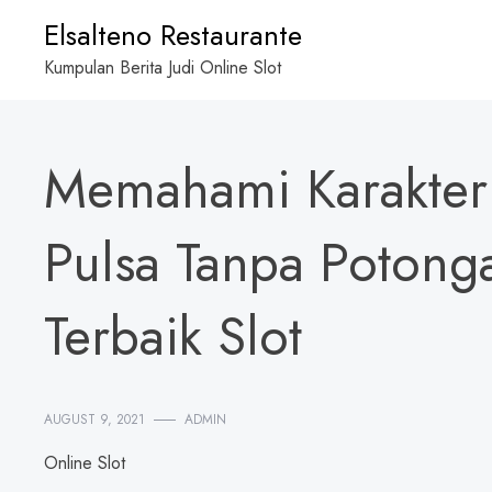
Skip
Elsalteno Restaurante
to
Kumpulan Berita Judi Online Slot
content
Memahami Karakter 
Pulsa Tanpa Potong
Terbaik Slot
AUGUST 9, 2021
ADMIN
Online Slot