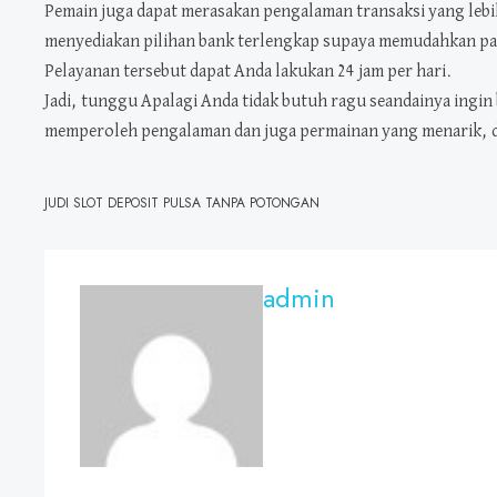
Pemain juga dapat merasakan pengalaman transaksi yang lebi
menyediakan pilihan bank terlengkap supaya memudahkan pa
Pelayanan tersebut dapat Anda lakukan 24 jam per hari.
Jadi, tunggu Apalagi Anda tidak butuh ragu seandainya ingin b
memperoleh pengalaman dan juga permainan yang menarik, 
JUDI SLOT DEPOSIT PULSA TANPA POTONGAN
admin