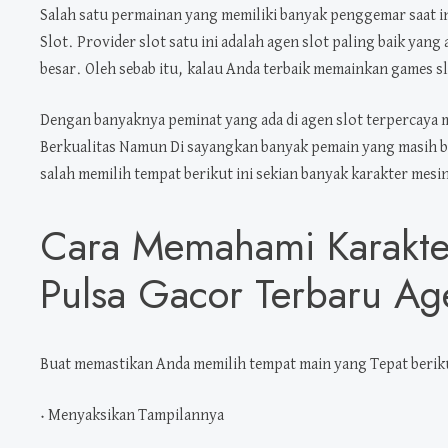
Salah satu permainan yang memiliki banyak penggemar saat ini
Slot. Provider slot satu ini adalah agen slot paling baik yan
besar. Oleh sebab itu, kalau Anda terbaik memainkan games sl
Dengan banyaknya peminat yang ada di agen slot terpercaya
Berkualitas Namun Di sayangkan banyak pemain yang masih b
salah memilih tempat berikut ini sekian banyak karakter mes
Cara Memahami Karakter
Pulsa Gacor Terbaru Age
Buat memastikan Anda memilih tempat main yang Tepat berikut
• Menyaksikan Tampilannya