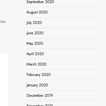
September 2020
August 2020
bisa
July 2020
June 2020
May 2020
April 2020
March 2020
February 2020
January 2020
December 2019
November 2019