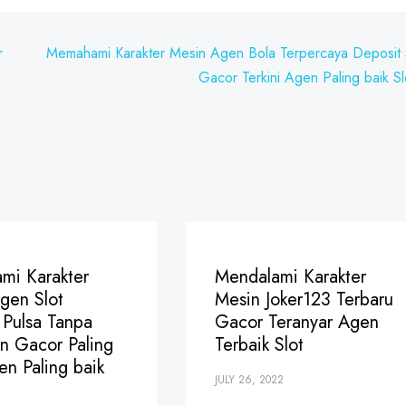
r
Memahami Karakter Mesin Agen Bola Terpercaya Deposit
Gacor Terkini Agen Paling baik Sl
mi Karakter
Mendalami Karakter
gen Slot
Mesin Joker123 Terbaru
 Pulsa Tanpa
Gacor Teranyar Agen
n Gacor Paling
Terbaik Slot
en Paling baik
JULY 26, 2022