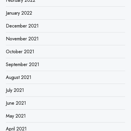
February 2022
January 2022
December 2021
November 2021
October 2021
September 2021
August 2021
July 2021
June 2021
May 2021
April 2021