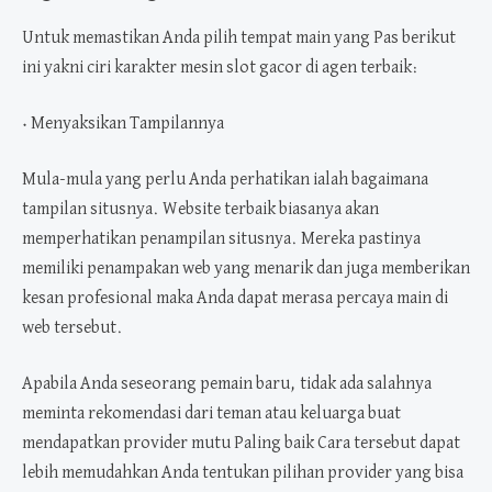
Untuk memastikan Anda pilih tempat main yang Pas berikut
ini yakni ciri karakter mesin slot gacor di agen terbaik:
• Menyaksikan Tampilannya
Mula-mula yang perlu Anda perhatikan ialah bagaimana
tampilan situsnya. Website terbaik biasanya akan
memperhatikan penampilan situsnya. Mereka pastinya
memiliki penampakan web yang menarik dan juga memberikan
kesan profesional maka Anda dapat merasa percaya main di
web tersebut.
Apabila Anda seseorang pemain baru, tidak ada salahnya
meminta rekomendasi dari teman atau keluarga buat
mendapatkan provider mutu Paling baik Cara tersebut dapat
lebih memudahkan Anda tentukan pilihan provider yang bisa