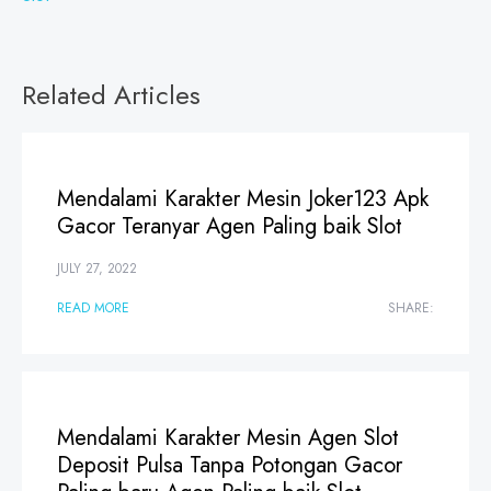
Related Articles
Mendalami Karakter Mesin Joker123 Apk
Gacor Teranyar Agen Paling baik Slot
JULY 27, 2022
READ MORE
SHARE:
Mendalami Karakter Mesin Agen Slot
Deposit Pulsa Tanpa Potongan Gacor