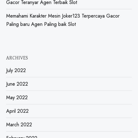
Gacor Teranyar Agen Terbaik Slot
Memahami Karakter Mesin Joker123 Terpercaya Gacor
Paling baru Agen Paling baik Slot
ARCHIVES
July 2022
June 2022
May 2022
April 2022
March 2022