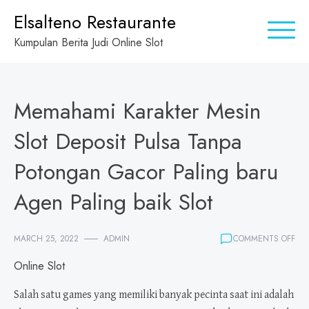
Skip
Elsalteno Restaurante
to
Kumpulan Berita Judi Online Slot
content
Memahami Karakter Mesin
Slot Deposit Pulsa Tanpa
Potongan Gacor Paling baru
Agen Paling baik Slot
ON
MARCH 25, 2022
ADMIN
COMMENTS OFF
ME
Online Slot
KA
ME
SLO
Salah satu games yang memiliki banyak pecinta saat ini adalah
DEP