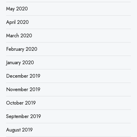
May 2020
April 2020
March 2020
February 2020
January 2020
December 2019
November 2019
October 2019
September 2019
August 2019