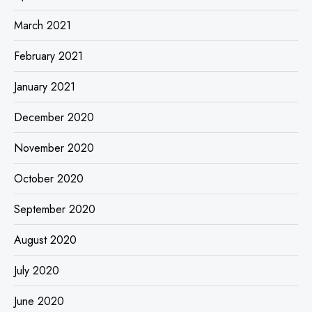
March 2021
February 2021
January 2021
December 2020
November 2020
October 2020
September 2020
August 2020
July 2020
June 2020