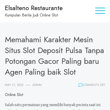
Skip
Elsalteno Restaurante
to
Kumpulan Berita Judi Online Slot
content
Memahami Karakter Mesin
Situs Slot Deposit Pulsa Tanpa
Potongan Gacor Paling baru
Agen Paling baik Slot
ON
MAY 21, 2022
ADMIN
COMMENTS OFF
ME
Online Slot
KA
ME
SIT
Salah satu permainan yang memiliki banyak pecinta saat ini
SLO