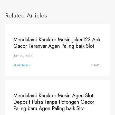
Related Articles
Mendalami Karakter Mesin Joker123 Apk
Gacor Teranyar Agen Paling baik Slot
JULY 27, 2022
READ MORE
SHARE:
Mendalami Karakter Mesin Agen Slot
Deposit Pulsa Tanpa Potongan Gacor
Paling baru Agen Paling baik Slot