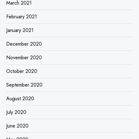
March 2021
February 2021
January 2021
December 2020
November 2020
October 2020
September 2020
August 2020
July 2020
June 2020