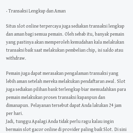
• Transaksi Lengkap dan Aman
Situs slot online terpercaya juga sediakan transaksi lengkap
dan aman bagi semua pemain. Oleh sebab itu, banyak pemain
yang pastinya akan memperoleh kemudahan kala melakukan
transaksi baik saat melakukan pembelian chip, isi saldo atau
withdraw.
Pemain juga dapat merasakan pengalaman transaksi yang
lebih aman setelah mereka melakukan pendaftaran awal. Slot
juga sediakan pilihan bank terlengkap biar memudahkan para
pemain melakukan proses transaksi kapanpun dan
dimanapun. Pelayanan tersebut dapat Anda lakukan 24 jam
per hari.
Jadi, tunggu Apalagi Anda tidak perlu ragu kalau ingin
bermain slot gacor online di provider paling baik Slot. Di sini