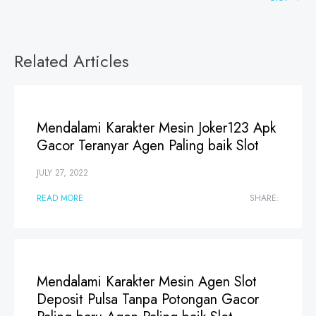
Related Articles
Mendalami Karakter Mesin Joker123 Apk
Gacor Teranyar Agen Paling baik Slot
JULY 27, 2022
READ MORE
SHARE:
Mendalami Karakter Mesin Agen Slot
Deposit Pulsa Tanpa Potongan Gacor