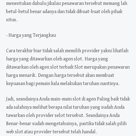
menentukan dahulu jikalau penawaran tersebut memang lah
betul-betul benar adanya dan tidak dibuat-buat oleh pihak
situs.
• Harga yang Terjangkau
Cara terakhir biar tidak salah memilih provider yakni lihatlah
harga yang ditawarkan oleh agen slot. Harga yang
ditawarkan oleh agen slot terbaik Slot merupakan penawaran
harga menarik. Dengan harga tersebut akan membuat
kepuasan bagi pemain kala melakukan taruhan nantinya.
Jadi, seandainya Anda main-main slot di agen Paling baik tidak
ada salahnya melihat berapa nilai taruhan yang sudah Anda
tawarkan oleh provider selot tersebut. Seandainya Anda
Benar-benar sudah mengetahuinya, pastika tidak salah pilih
web slot atau provider tersebut telah handal.