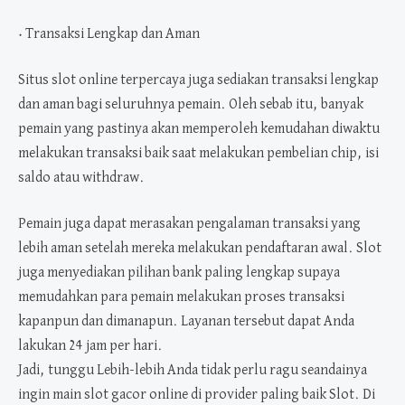
• Transaksi Lengkap dan Aman
Situs slot online terpercaya juga sediakan transaksi lengkap
dan aman bagi seluruhnya pemain. Oleh sebab itu, banyak
pemain yang pastinya akan memperoleh kemudahan diwaktu
melakukan transaksi baik saat melakukan pembelian chip, isi
saldo atau withdraw.
Pemain juga dapat merasakan pengalaman transaksi yang
lebih aman setelah mereka melakukan pendaftaran awal. Slot
juga menyediakan pilihan bank paling lengkap supaya
memudahkan para pemain melakukan proses transaksi
kapanpun dan dimanapun. Layanan tersebut dapat Anda
lakukan 24 jam per hari.
Jadi, tunggu Lebih-lebih Anda tidak perlu ragu seandainya
ingin main slot gacor online di provider paling baik Slot. Di