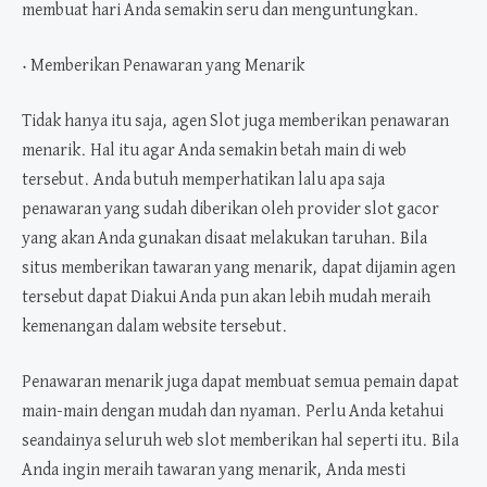
membuat hari Anda semakin seru dan menguntungkan.
• Memberikan Penawaran yang Menarik
Tidak hanya itu saja, agen Slot juga memberikan penawaran
menarik. Hal itu agar Anda semakin betah main di web
tersebut. Anda butuh memperhatikan lalu apa saja
penawaran yang sudah diberikan oleh provider slot gacor
yang akan Anda gunakan disaat melakukan taruhan. Bila
situs memberikan tawaran yang menarik, dapat dijamin agen
tersebut dapat Diakui Anda pun akan lebih mudah meraih
kemenangan dalam website tersebut.
Penawaran menarik juga dapat membuat semua pemain dapat
main-main dengan mudah dan nyaman. Perlu Anda ketahui
seandainya seluruh web slot memberikan hal seperti itu. Bila
Anda ingin meraih tawaran yang menarik, Anda mesti