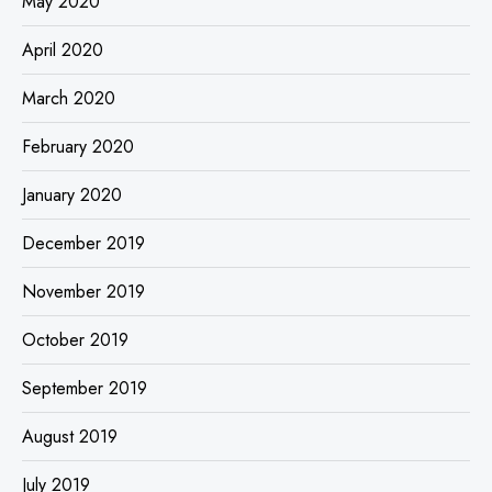
May 2020
April 2020
March 2020
February 2020
January 2020
December 2019
November 2019
October 2019
September 2019
August 2019
July 2019