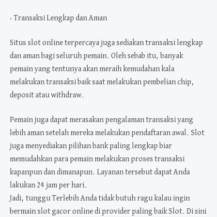
• Transaksi Lengkap dan Aman
Situs slot online terpercaya juga sediakan transaksi lengkap
dan aman bagi seluruh pemain. Oleh sebab itu, banyak
pemain yang tentunya akan meraih kemudahan kala
melakukan transaksi baik saat melakukan pembelian chip,
deposit atau withdraw.
Pemain juga dapat merasakan pengalaman transaksi yang
lebih aman setelah mereka melakukan pendaftaran awal. Slot
juga menyediakan pilihan bank paling lengkap biar
memudahkan para pemain melakukan proses transaksi
kapanpun dan dimanapun. Layanan tersebut dapat Anda
lakukan 24 jam per hari.
Jadi, tunggu Terlebih Anda tidak butuh ragu kalau ingin
bermain slot gacor online di provider paling baik Slot. Di sini