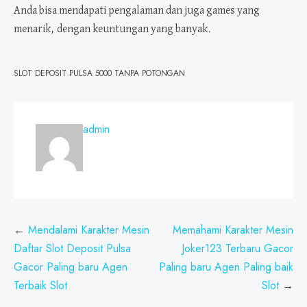
Anda bisa mendapati pengalaman dan juga games yang
menarik, dengan keuntungan yang banyak.
SLOT DEPOSIT PULSA 5000 TANPA POTONGAN
admin
Post
Mendalami Karakter Mesin
Memahami Karakter Mesin
navigation
Daftar Slot Deposit Pulsa
Joker123 Terbaru Gacor
Gacor Paling baru Agen
Paling baru Agen Paling baik
Terbaik Slot
Slot