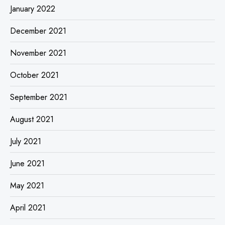
January 2022
December 2021
November 2021
October 2021
September 2021
August 2021
July 2021
June 2021
May 2021
April 2021