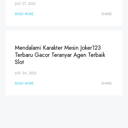
JULY 27, 2022
READ MORE
SHARE:
Mendalami Karakter Mesin Joker123
Terbaru Gacor Teranyar Agen Terbaik
Slot
JULY 26, 2022
READ MORE
SHARE: