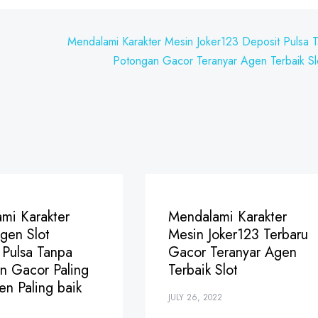
Mendalami Karakter Mesin Joker123 Deposit Pulsa 
Potongan Gacor Teranyar Agen Terbaik Sl
mi Karakter
Mendalami Karakter
gen Slot
Mesin Joker123 Terbaru
 Pulsa Tanpa
Gacor Teranyar Agen
n Gacor Paling
Terbaik Slot
en Paling baik
JULY 26, 2022