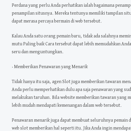
Perdana yang perlu Anda perhatikan ialah bagaimana penampil
penampilan situsnya. Mereka tentunya memiliki tampilan sit
dapat merasa percaya bermain di web tersebut.
Kalau Anda satu orang pemain baru, tidak ada salahnya memi
mutu Paling baik Cara tersebut dapat lebih memudahkan Anda
seru dan menguntungkan.
• Memberikan Penawaran yang Menarik
Tidak hanya itu saja, agen Slot juga memberikan tawaran mena
Anda perlu memperhatikan dulu apa saja penawaran yang sud
melakukan taruhan. Bila website memberikan tawaran yang me
lebih mudah mendapati kemenangan dalam web tersebut.
Penawaran menarik juga dapat membuat seluruhnya pemain d
web slot memberikan hal seperti itu. Jika Anda ingin menda