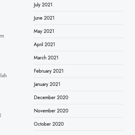
July 2021
June 2021
May 2021
en
April 2021
March 2021
February 2021
elah
January 2021
December 2020
November 2020
g
October 2020