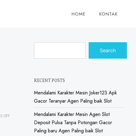
HOME
KONTAK
Search
RECENT POSTS
Mendalami Karakter Mesin Joker123 Apk
Gacor Teranyar Agen Paling baik Slot
Mendalami Karakter Mesin Agen Slot
ON
S OFF
Deposit Pulsa Tanpa Potongan Gacor
MEMAHAMI
KARAKTER
Paling baru Agen Paling baik Slot
MESIN