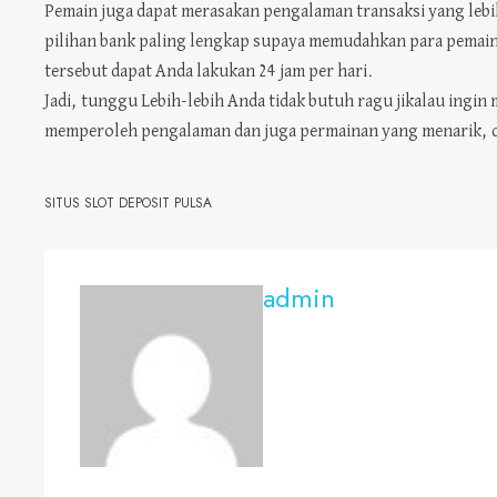
Pemain juga dapat merasakan pengalaman transaksi yang lebi
pilihan bank paling lengkap supaya memudahkan para pemai
tersebut dapat Anda lakukan 24 jam per hari.
Jadi, tunggu Lebih-lebih Anda tidak butuh ragu jikalau ingin m
memperoleh pengalaman dan juga permainan yang menarik, 
SITUS SLOT DEPOSIT PULSA
admin