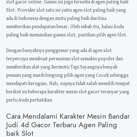
slot gacor online. Games ini juga tersedia di agen paling baik
DEP
Slot. Provider slot satu ini yaitu agen slot paling baik yang
PUL
TA
ada di Indonesia dengan mutu paling baik dan bisa
PO
memberikan pendapatan besar. Oleh sebab itu, kalau Anda
GA
paling baik memainkan games slot, pastikan pilih agen Slot.
TE
AG
PAL
Dengan banyaknya penggemar yang ada di agen slot
BAI
terpercaya membuat permainan slot semakin populer dan
SLO
memberikan alat yang Bermutu Tapi Sayangnya banyak
pemain yang masih bingung pilih agen yang Cocok sehingga
mendapati kerugian. Nah, supaya tidak salah memilih tempat
berikut ini beberapa karakter mesin slot gacor teranyar yang
perlu Anda perhatikan.
Cara Mendalami Karakter Mesin Bandar
Judi 4d Gacor Terbaru Agen Paling
baik Slot