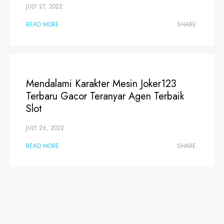
JULY 27, 2022
READ MORE
SHARE:
Mendalami Karakter Mesin Joker123
Terbaru Gacor Teranyar Agen Terbaik
Slot
JULY 26, 2022
READ MORE
SHARE: