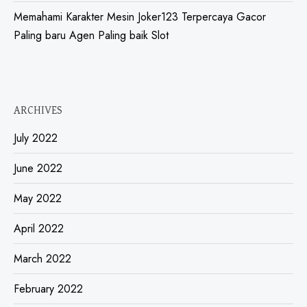
Memahami Karakter Mesin Joker123 Terpercaya Gacor
Paling baru Agen Paling baik Slot
ARCHIVES
July 2022
June 2022
May 2022
April 2022
March 2022
February 2022