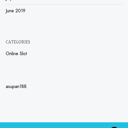
June 2019
CATEGORIES
Online Slot
asupan188