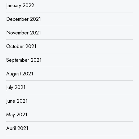
January 2022
December 2021
November 2021
October 2021
September 2021
August 2021
July 2021
June 2021
May 2021
April 2021