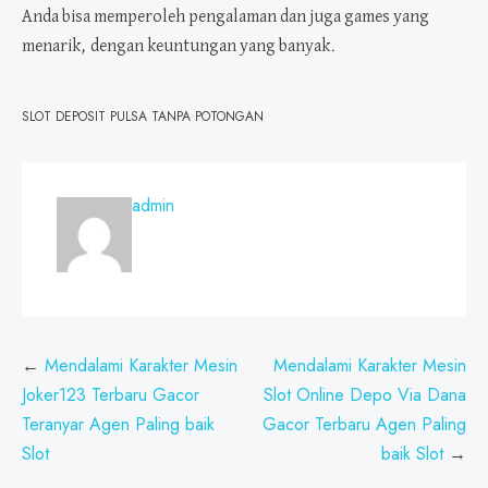
Anda bisa memperoleh pengalaman dan juga games yang
menarik, dengan keuntungan yang banyak.
SLOT DEPOSIT PULSA TANPA POTONGAN
admin
Post
Mendalami Karakter Mesin
Mendalami Karakter Mesin
navigation
Joker123 Terbaru Gacor
Slot Online Depo Via Dana
Teranyar Agen Paling baik
Gacor Terbaru Agen Paling
Slot
baik Slot