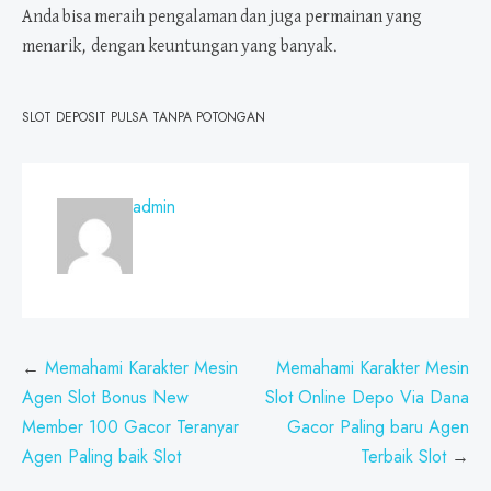
Anda bisa meraih pengalaman dan juga permainan yang
menarik, dengan keuntungan yang banyak.
SLOT DEPOSIT PULSA TANPA POTONGAN
admin
Post
Memahami Karakter Mesin
Memahami Karakter Mesin
navigation
Agen Slot Bonus New
Slot Online Depo Via Dana
Member 100 Gacor Teranyar
Gacor Paling baru Agen
Agen Paling baik Slot
Terbaik Slot