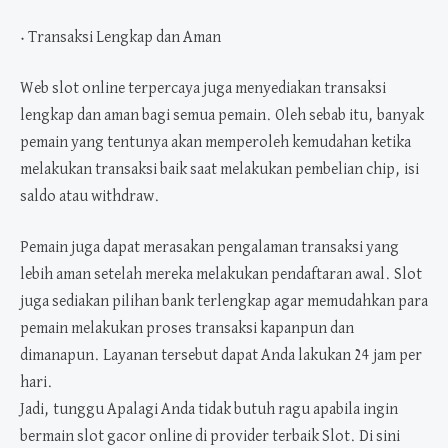
• Transaksi Lengkap dan Aman
Web slot online terpercaya juga menyediakan transaksi
lengkap dan aman bagi semua pemain. Oleh sebab itu, banyak
pemain yang tentunya akan memperoleh kemudahan ketika
melakukan transaksi baik saat melakukan pembelian chip, isi
saldo atau withdraw.
Pemain juga dapat merasakan pengalaman transaksi yang
lebih aman setelah mereka melakukan pendaftaran awal. Slot
juga sediakan pilihan bank terlengkap agar memudahkan para
pemain melakukan proses transaksi kapanpun dan
dimanapun. Layanan tersebut dapat Anda lakukan 24 jam per
hari.
Jadi, tunggu Apalagi Anda tidak butuh ragu apabila ingin
bermain slot gacor online di provider terbaik Slot. Di sini