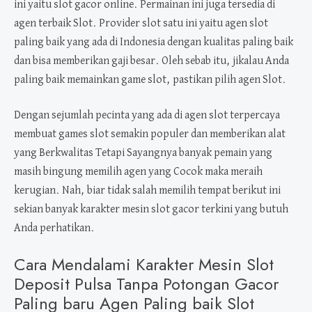
ini yaitu slot gacor online. Permainan ini juga tersedia di
DEP
agen terbaik Slot. Provider slot satu ini yaitu agen slot
PUL
TA
paling baik yang ada di Indonesia dengan kualitas paling baik
PO
dan bisa memberikan gaji besar. Oleh sebab itu, jikalau Anda
GA
paling baik memainkan game slot, pastikan pilih agen Slot.
TE
AG
PAL
Dengan sejumlah pecinta yang ada di agen slot terpercaya
BAI
membuat games slot semakin populer dan memberikan alat
SLO
yang Berkwalitas Tetapi Sayangnya banyak pemain yang
masih bingung memilih agen yang Cocok maka meraih
kerugian. Nah, biar tidak salah memilih tempat berikut ini
sekian banyak karakter mesin slot gacor terkini yang butuh
Anda perhatikan.
Cara Mendalami Karakter Mesin Slot
Deposit Pulsa Tanpa Potongan Gacor
Paling baru Agen Paling baik Slot