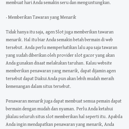
membuat hari Anda semakin seru dan menguntungkan.
• Memberikan Tawaran yang Menarik
Tidak hanya itu saja, agen Slot juga memberikan tawaran
menarik. Hal itu biar Anda semakin betah bermain di web
tersebut. Anda perlu memperhatikan lalu apa saja tawaran
yang sudah diberikan oleh provider slot gacor yang akan
Anda gunakan disaat melakukan taruhan. Kalau website
memberikan penawaran yang menarik, dapat dijamin agen
tersebut dapat Diakui Anda pun akan lebih mudah meraih
kemenangan dalam situs tersebut.
Penawaran menarik juga dapat membuat semua pemain dapat
bermain dengan mudah dan nyaman. Perlu Anda ketahui
jikalau seluruh situs slot memberikan hal seperti itu. Apabila
Anda ingin mendapatkan penawaran yang menarik, Anda