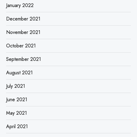
January 2022
December 2021
November 2021
October 2021
September 2021
August 2021
July 2021
June 2021
May 2021
April 2021