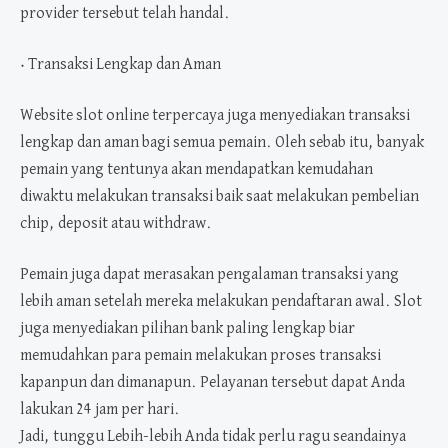
provider tersebut telah handal.
• Transaksi Lengkap dan Aman
Website slot online terpercaya juga menyediakan transaksi
lengkap dan aman bagi semua pemain. Oleh sebab itu, banyak
pemain yang tentunya akan mendapatkan kemudahan
diwaktu melakukan transaksi baik saat melakukan pembelian
chip, deposit atau withdraw.
Pemain juga dapat merasakan pengalaman transaksi yang
lebih aman setelah mereka melakukan pendaftaran awal. Slot
juga menyediakan pilihan bank paling lengkap biar
memudahkan para pemain melakukan proses transaksi
kapanpun dan dimanapun. Pelayanan tersebut dapat Anda
lakukan 24 jam per hari.
Jadi, tunggu Lebih-lebih Anda tidak perlu ragu seandainya