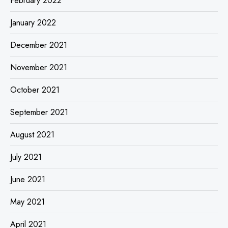
February 2022
January 2022
December 2021
November 2021
October 2021
September 2021
August 2021
July 2021
June 2021
May 2021
April 2021