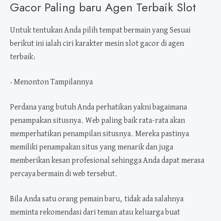
Gacor Paling baru Agen Terbaik Slot
Untuk tentukan Anda pilih tempat bermain yang Sesuai
berikut ini ialah ciri karakter mesin slot gacor di agen
terbaik:
• Menonton Tampilannya
Perdana yang butuh Anda perhatikan yakni bagaimana
penampakan situsnya. Web paling baik rata-rata akan
memperhatikan penampilan situsnya. Mereka pastinya
memiliki penampakan situs yang menarik dan juga
memberikan kesan profesional sehingga Anda dapat merasa
percaya bermain di web tersebut.
Bila Anda satu orang pemain baru, tidak ada salahnya
meminta rekomendasi dari teman atau keluarga buat