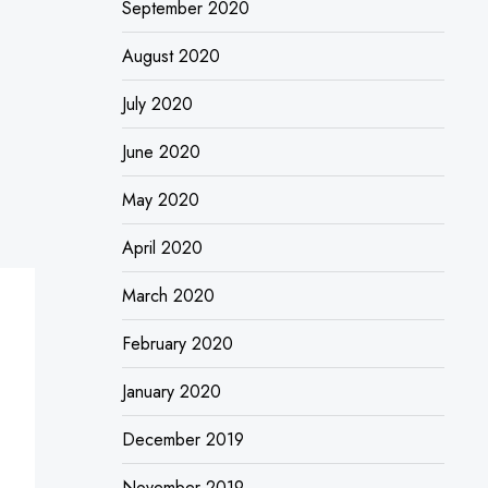
September 2020
August 2020
July 2020
June 2020
May 2020
April 2020
March 2020
February 2020
January 2020
December 2019
November 2019