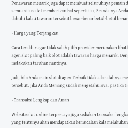
Penawaran menarik juga dapat membuat seluruhnya pemain d
semua situs slot memberikan hal seperti itu. Seandainya An
dahulu kalau tawaran tersebut benar-benar betul-betul benar 
• Harga yang Terjangkau
Cara terakhir agar tidak salah pilih provider merupakan liha
agen slot paling baik Slot adalah tawaran harga menarik. De
melakukan taruhan nantinya.
Jadi, bila Anda main slot di agen Terbaik tidak ada salahnya 
tersebut. Jika Anda Memang sudah mengetahuinya, pastika tida
• Transaksi Lengkap dan Aman
Website slot online terpercaya juga sediakan transaksi leng
yang tentunya akan mendapatkan kemudahan kala melakukan t