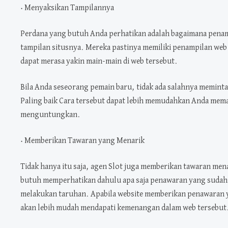
• Menyaksikan Tampilannya
Perdana yang butuh Anda perhatikan adalah bagaimana pena
tampilan situsnya. Mereka pastinya memiliki penampilan web
dapat merasa yakin main-main di web tersebut.
Bila Anda seseorang pemain baru, tidak ada salahnya meminta
Paling baik Cara tersebut dapat lebih memudahkan Anda mema
menguntungkan.
• Memberikan Tawaran yang Menarik
Tidak hanya itu saja, agen Slot juga memberikan tawaran mena
butuh memperhatikan dahulu apa saja penawaran yang sudah 
melakukan taruhan. Apabila website memberikan penawaran y
akan lebih mudah mendapati kemenangan dalam web tersebut