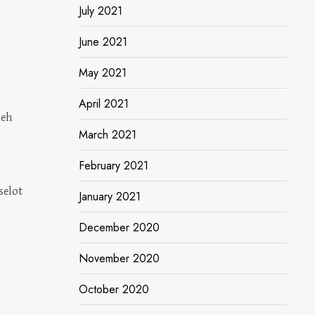
July 2021
June 2021
May 2021
April 2021
leh
March 2021
February 2021
selot
January 2021
December 2020
November 2020
October 2020