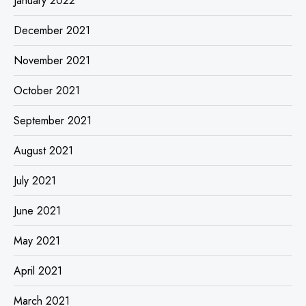
January 2022
December 2021
November 2021
October 2021
September 2021
August 2021
July 2021
June 2021
May 2021
April 2021
March 2021