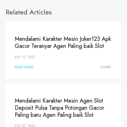
Related Articles
Mendalami Karakter Mesin Joker123 Apk
Gacor Teranyar Agen Paling baik Slot
JULY 27, 2022
READ MORE
SHARE:
Mendalami Karakter Mesin Agen Slot
Deposit Pulsa Tanpa Potongan Gacor
Paling baru Agen Paling baik Slot
JULY 27, 2022