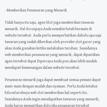
• Memberikan Penawaran yang Menarik
Tidak hanya itu saja, agen Slot juga memberikan tawaran
menarik. Hal itu supaya Anda semakin betah bermain di
website tersebut. Anda perlu memperhatikan dahulu apa saja
tawaran yang sudah diberikan oleh provider slot gacor yang
akan Anda gunakan ketika melakukan taruhan. Seandainya
web memberikan penawaran yang menarik, dapat dipastikan
agen tersebut dapat Dipercaya Anda pun akan lebih mudah
mendapati kemenangan dalam website tersebut.
Penawaran menarik juga dapat membuat semua pemain dapat
main-main dengan mudah dan nyaman. Perlu Anda ketahui
bila seluruhnya web slot memberikan hal seperti itu.
Seandainya Anda ingin mendapatkan tawaran yang menarik,
Anda harus memastikan dulu jika penawaran tersebut