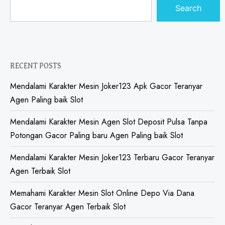
Search
RECENT POSTS
Mendalami Karakter Mesin Joker123 Apk Gacor Teranyar
Agen Paling baik Slot
Mendalami Karakter Mesin Agen Slot Deposit Pulsa Tanpa
Potongan Gacor Paling baru Agen Paling baik Slot
Mendalami Karakter Mesin Joker123 Terbaru Gacor Teranyar
Agen Terbaik Slot
Memahami Karakter Mesin Slot Online Depo Via Dana
Gacor Teranyar Agen Terbaik Slot