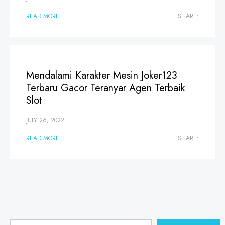
READ MORE
SHARE:
Mendalami Karakter Mesin Joker123
Terbaru Gacor Teranyar Agen Terbaik
Slot
JULY 26, 2022
READ MORE
SHARE: