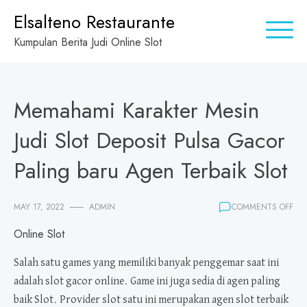
Skip
Elsalteno Restaurante
to
Kumpulan Berita Judi Online Slot
content
Memahami Karakter Mesin
Judi Slot Deposit Pulsa Gacor
Paling baru Agen Terbaik Slot
ON
MAY 17, 2022
ADMIN
COMMENTS OFF
ME
Online Slot
KA
ME
JUD
Salah satu games yang memiliki banyak penggemar saat ini
SLO
adalah slot gacor online. Game ini juga sedia di agen paling
DEP
baik Slot. Provider slot satu ini merupakan agen slot terbaik
PUL