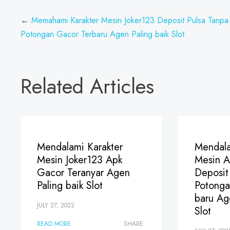
Post
Memahami Karakter Mesin Joker123 Deposit Pulsa Tanpa
Potongan Gacor Terbaru Agen Paling baik Slot
navigation
Related Articles
Mendalami Karakter
Mendala
Mesin Joker123 Apk
Mesin A
Gacor Teranyar Agen
Deposit
Paling baik Slot
Potonga
baru Ag
JULY 27, 2022
Slot
READ MORE
SHARE: