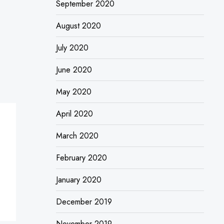
September 2020
August 2020
July 2020
June 2020
May 2020
April 2020
March 2020
February 2020
January 2020
December 2019
November 2019