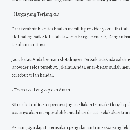
• Harga yang Terjangkau
Cara terakhir biar tidak salah memilih provider yakni lihatl
slot paling baik Slot ialah tawaran harga menarik. Dengan 
taruhan nantinya.
Jadi, kalau Anda bermain slot di agen Terbaik tidak ada sala
provider selot tersebut. Jikalau Anda Benar-benar sudah meng
tersebut telah handal.
• Transaksi Lengkap dan Aman
Situs slot online terpercaya juga sediakan transaksi lengka
pastinya akan memperoleh kemudahan disaat melakukan transa
Pemain juga dapat merasakan pengalaman transaksi yang lebi