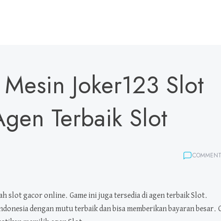
Mesin Joker123 Slot
gen Terbaik Slot
COMMENT
 slot gacor online. Game ini juga tersedia di agen terbaik Slot.
i Indonesia dengan mutu terbaik dan bisa memberikan bayaran besar. 