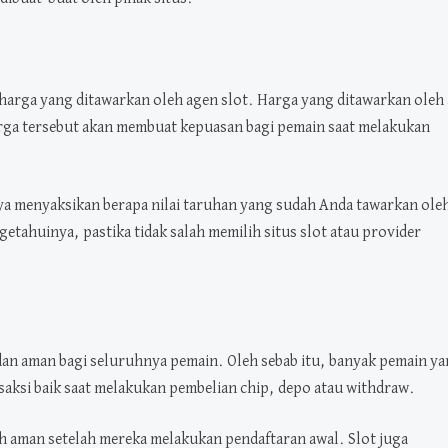
ah harga yang ditawarkan oleh agen slot. Harga yang ditawarkan oleh
harga tersebut akan membuat kepuasan bagi pemain saat melakukan
hnya menyaksikan berapa nilai taruhan yang sudah Anda tawarkan ole
etahuinya, pastika tidak salah memilih situs slot atau provider
p dan aman bagi seluruhnya pemain. Oleh sebab itu, banyak pemain y
ksi baik saat melakukan pembelian chip, depo atau withdraw.
h aman setelah mereka melakukan pendaftaran awal. Slot juga