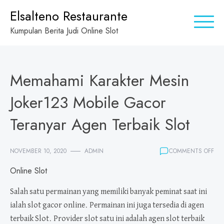
Skip
Elsalteno Restaurante
to
Kumpulan Berita Judi Online Slot
content
Memahami Karakter Mesin
Joker123 Mobile Gacor
Teranyar Agen Terbaik Slot
ON
NOVEMBER 10, 2020
ADMIN
COMMENTS OFF
ME
Online Slot
KA
ME
JOK
Salah satu permainan yang memiliki banyak peminat saat ini
MOB
ialah slot gacor online. Permainan ini juga tersedia di agen
GA
terbaik Slot. Provider slot satu ini adalah agen slot terbaik
TE