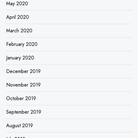
May 2020
April 2020
March 2020
February 2020
January 2020
December 2019
November 2019
October 2019
September 2019
August 2019