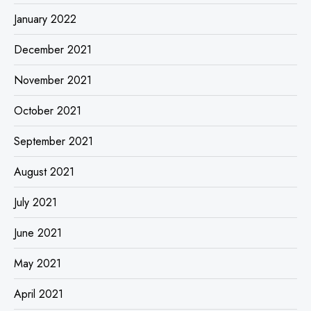
January 2022
December 2021
November 2021
October 2021
September 2021
August 2021
July 2021
June 2021
May 2021
April 2021