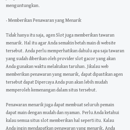
menguntungkan.
• Memberikan Penawaran yang Menarik
Tidak hanya itu saja, agen Slot juga memberikan tawaran
menarik. Hal itu agar Anda semakin betah main di website
tersebut. Anda perlu memperhatikan dahulu apa saja tawaran
yang sudah diberikan oleh provider slot gacor yang akan
Anda gunakan waktu melakukan taruhan. Jikalau web
memberikan penawaran yang menarik, dapat dipastikan agen
tersebut dapat Dipercaya Anda pun akan lebih mudah
memperoleh kemenangan dalam situs tersebut.
Penawaran menarik juga dapat membuat seluruh pemain
dapat main dengan mudah dan nyaman. Perlu Anda ketahui
kalau semua situs slot memberikan hal seperti itu. Kalau
Anda ingin mendapatkan penawaran yang menarik, Anda