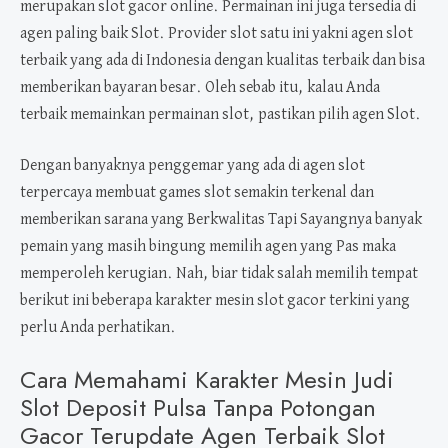
merupakan slot gacor online. Permainan ini juga tersedia di
PUL
agen paling baik Slot. Provider slot satu ini yakni agen slot
TA
PO
terbaik yang ada di Indonesia dengan kualitas terbaik dan bisa
GA
memberikan bayaran besar. Oleh sebab itu, kalau Anda
TE
terbaik memainkan permainan slot, pastikan pilih agen Slot.
AG
PAL
BAI
Dengan banyaknya penggemar yang ada di agen slot
SLO
terpercaya membuat games slot semakin terkenal dan
memberikan sarana yang Berkwalitas Tapi Sayangnya banyak
pemain yang masih bingung memilih agen yang Pas maka
memperoleh kerugian. Nah, biar tidak salah memilih tempat
berikut ini beberapa karakter mesin slot gacor terkini yang
perlu Anda perhatikan.
Cara Memahami Karakter Mesin Judi
Slot Deposit Pulsa Tanpa Potongan
Gacor Terupdate Agen Terbaik Slot