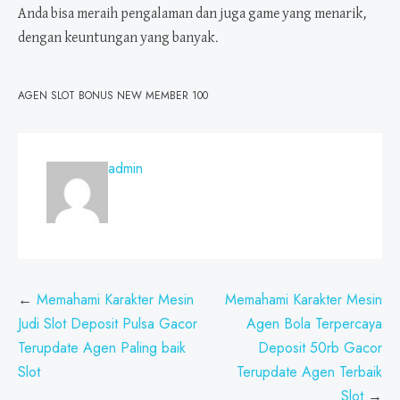
Anda bisa meraih pengalaman dan juga game yang menarik,
dengan keuntungan yang banyak.
AGEN SLOT BONUS NEW MEMBER 100
admin
Post
Memahami Karakter Mesin
Memahami Karakter Mesin
navigation
Judi Slot Deposit Pulsa Gacor
Agen Bola Terpercaya
Terupdate Agen Paling baik
Deposit 50rb Gacor
Slot
Terupdate Agen Terbaik
Slot