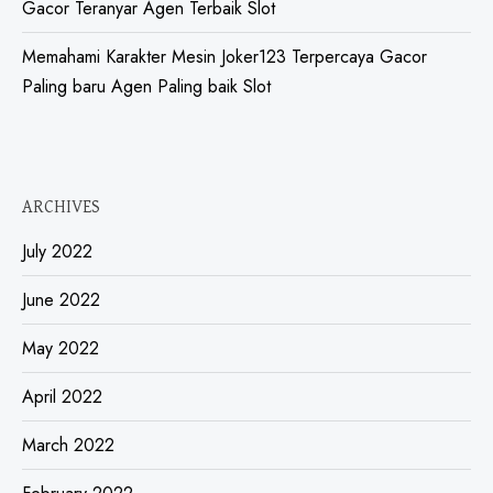
Gacor Teranyar Agen Terbaik Slot
Memahami Karakter Mesin Joker123 Terpercaya Gacor
Paling baru Agen Paling baik Slot
ARCHIVES
July 2022
June 2022
May 2022
April 2022
March 2022