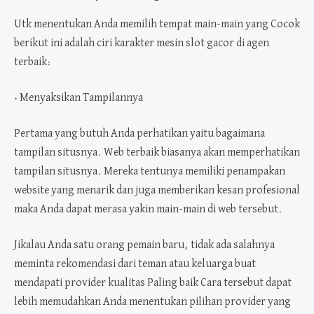
Utk menentukan Anda memilih tempat main-main yang Cocok
berikut ini adalah ciri karakter mesin slot gacor di agen
terbaik:
• Menyaksikan Tampilannya
Pertama yang butuh Anda perhatikan yaitu bagaimana
tampilan situsnya. Web terbaik biasanya akan memperhatikan
tampilan situsnya. Mereka tentunya memiliki penampakan
website yang menarik dan juga memberikan kesan profesional
maka Anda dapat merasa yakin main-main di web tersebut.
Jikalau Anda satu orang pemain baru, tidak ada salahnya
meminta rekomendasi dari teman atau keluarga buat
mendapati provider kualitas Paling baik Cara tersebut dapat
lebih memudahkan Anda menentukan pilihan provider yang