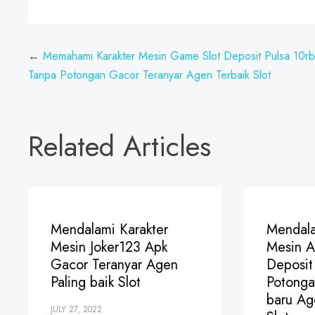
Post
Memahami Karakter Mesin Game Slot Deposit Pulsa 10rb
Tanpa Potongan Gacor Teranyar Agen Terbaik Slot
navigation
Related Articles
Mendalami Karakter
Mendala
Mesin Joker123 Apk
Mesin A
Gacor Teranyar Agen
Deposit
Paling baik Slot
Potonga
baru Ag
JULY 27, 2022