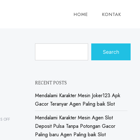
HOME
KONTAK
Search
RECENT POSTS
Mendalami Karakter Mesin Joker123 Apk
Gacor Teranyar Agen Paling baik Slot
Mendalami Karakter Mesin Agen Slot
ON
S OFF
Deposit Pulsa Tanpa Potongan Gacor
MEMAHAMI
KARAKTER
Paling baru Agen Paling baik Slot
MESIN