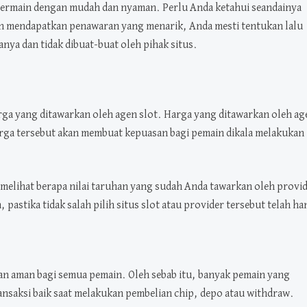
bermain dengan mudah dan nyaman. Perlu Anda ketahui seandainya
gin mendapatkan penawaran yang menarik, Anda mesti tentukan lalu
ya dan tidak dibuat-buat oleh pihak situs.
harga yang ditawarkan oleh agen slot. Harga yang ditawarkan oleh ag
harga tersebut akan membuat kepuasan bagi pemain dikala melakukan
ya melihat berapa nilai taruhan yang sudah Anda tawarkan oleh provi
astika tidak salah pilih situs slot atau provider tersebut telah ha
dan aman bagi semua pemain. Oleh sebab itu, banyak pemain yang
saksi baik saat melakukan pembelian chip, depo atau withdraw.