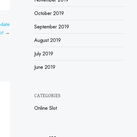
October 2019
pdate
September 2019
ot
August 2019
July 2019
June 2019
CATEGORIES
Online Slot