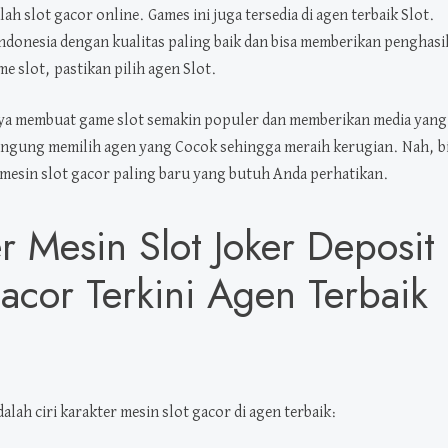
ah slot gacor online. Games ini juga tersedia di agen terbaik Slot.
i Indonesia dengan kualitas paling baik dan bisa memberikan penghasi
e slot, pastikan pilih agen Slot.
aya membuat game slot semakin populer dan memberikan media yang
ingung memilih agen yang Cocok sehingga meraih kerugian. Nah, b
r mesin slot gacor paling baru yang butuh Anda perhatikan.
 Mesin Slot Joker Deposit
acor Terkini Agen Terbaik
alah ciri karakter mesin slot gacor di agen terbaik: