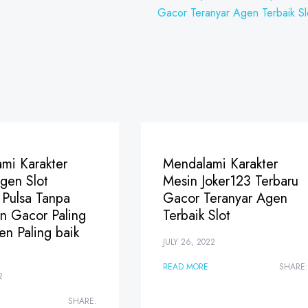
Gacor Teranyar Agen Terbaik Sl
mi Karakter
Mendalami Karakter
gen Slot
Mesin Joker123 Terbaru
 Pulsa Tanpa
Gacor Teranyar Agen
n Gacor Paling
Terbaik Slot
en Paling baik
JULY 26, 2022
READ MORE
SHARE:
2
SHARE: