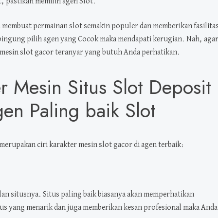
t, pastikan memilih agen Slot.
 membuat permainan slot semakin populer dan memberikan fasilita
bingung pilih agen yang Cocok maka mendapati kerugian. Nah, aga
r mesin slot gacor teranyar yang butuh Anda perhatikan.
 Mesin Situs Slot Deposit
en Paling baik Slot
merupakan ciri karakter mesin slot gacor di agen terbaik:
an situsnya. Situs paling baik biasanya akan memperhatikan
tus yang menarik dan juga memberikan kesan profesional maka Anda