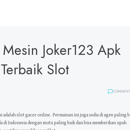
 Mesin Joker123 Apk
Terbaik Slot
COMMENT
adalah slot gacor online. Permainan ini juga sedia di agen paling b
 ada di Indonesia dengan mutu paling baik dan bisa memberikan upah