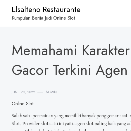
Skip
Elsalteno Restaurante
to
Kumpulan Berita Judi Online Slot
content
Memahami Karakter
Gacor Terkini Agen 
JUNE 29, 2022
ADMIN
Online Slot
Salah satu permainan yang memiliki banyak penggemar saat ini 
Slot. Provider slot satu ini yaitu agen slot paling baik yang