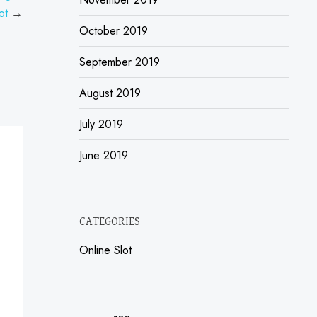
ot
October 2019
September 2019
August 2019
July 2019
June 2019
CATEGORIES
Online Slot