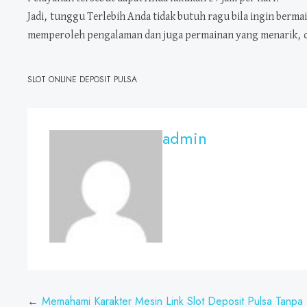
Jadi, tunggu Terlebih Anda tidak butuh ragu bila ingin bermain
memperoleh pengalaman dan juga permainan yang menarik, 
SLOT ONLINE DEPOSIT PULSA
admin
Memahami Karakter Mesin Link Slot Deposit Pulsa Tanpa