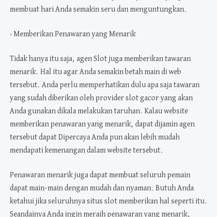
membuat hari Anda semakin seru dan menguntungkan.
• Memberikan Penawaran yang Menarik
Tidak hanya itu saja, agen Slot juga memberikan tawaran
menarik. Hal itu agar Anda semakin betah main di web
tersebut. Anda perlu memperhatikan dulu apa saja tawaran
yang sudah diberikan oleh provider slot gacor yang akan
Anda gunakan dikala melakukan taruhan. Kalau website
memberikan penawaran yang menarik, dapat dijamin agen
tersebut dapat Dipercaya Anda pun akan lebih mudah
mendapati kemenangan dalam website tersebut.
Penawaran menarik juga dapat membuat seluruh pemain
dapat main-main dengan mudah dan nyaman. Butuh Anda
ketahui jika seluruhnya situs slot memberikan hal seperti itu.
Seandainya Anda ingin meraih penawaran yang menarik,