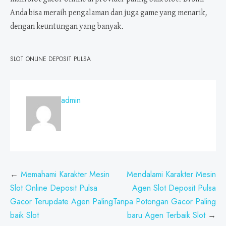
Anda bisa meraih pengalaman dan juga game yang menarik,
dengan keuntungan yang banyak.
SLOT ONLINE DEPOSIT PULSA
admin
Post
Memahami Karakter Mesin
Mendalami Karakter Mesin
navigation
Slot Online Deposit Pulsa
Agen Slot Deposit Pulsa
Gacor Terupdate Agen Paling
Tanpa Potongan Gacor Paling
baik Slot
baru Agen Terbaik Slot