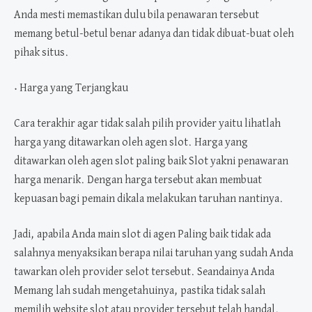
Anda mesti memastikan dulu bila penawaran tersebut
memang betul-betul benar adanya dan tidak dibuat-buat oleh
pihak situs.
• Harga yang Terjangkau
Cara terakhir agar tidak salah pilih provider yaitu lihatlah
harga yang ditawarkan oleh agen slot. Harga yang
ditawarkan oleh agen slot paling baik Slot yakni penawaran
harga menarik. Dengan harga tersebut akan membuat
kepuasan bagi pemain dikala melakukan taruhan nantinya.
Jadi, apabila Anda main slot di agen Paling baik tidak ada
salahnya menyaksikan berapa nilai taruhan yang sudah Anda
tawarkan oleh provider selot tersebut. Seandainya Anda
Memang lah sudah mengetahuinya, pastika tidak salah
memilih website slot atau provider tersebut telah handal.