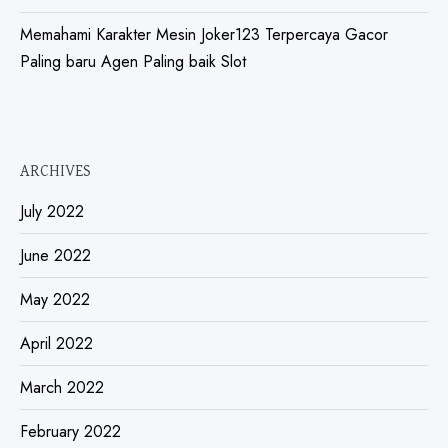
Memahami Karakter Mesin Joker123 Terpercaya Gacor
Paling baru Agen Paling baik Slot
ARCHIVES
July 2022
June 2022
May 2022
April 2022
March 2022
February 2022