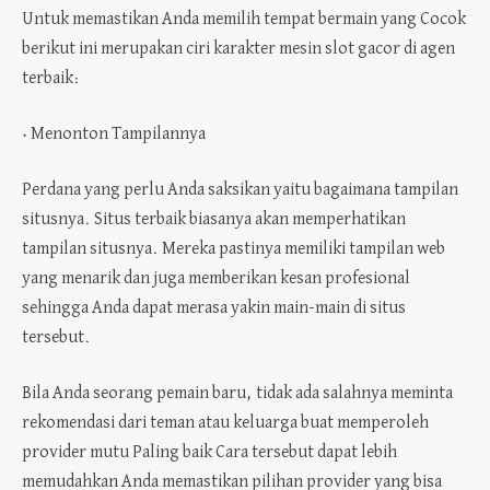
Untuk memastikan Anda memilih tempat bermain yang Cocok
berikut ini merupakan ciri karakter mesin slot gacor di agen
terbaik:
• Menonton Tampilannya
Perdana yang perlu Anda saksikan yaitu bagaimana tampilan
situsnya. Situs terbaik biasanya akan memperhatikan
tampilan situsnya. Mereka pastinya memiliki tampilan web
yang menarik dan juga memberikan kesan profesional
sehingga Anda dapat merasa yakin main-main di situs
tersebut.
Bila Anda seorang pemain baru, tidak ada salahnya meminta
rekomendasi dari teman atau keluarga buat memperoleh
provider mutu Paling baik Cara tersebut dapat lebih
memudahkan Anda memastikan pilihan provider yang bisa