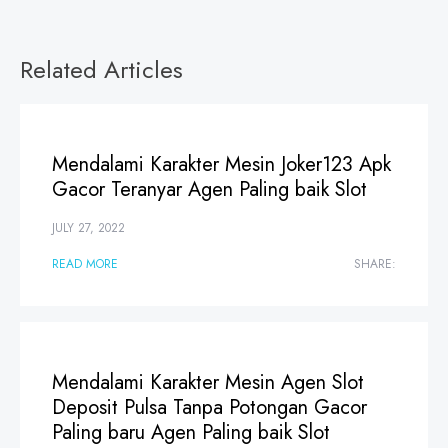
Related Articles
Mendalami Karakter Mesin Joker123 Apk
Gacor Teranyar Agen Paling baik Slot
JULY 27, 2022
READ MORE
SHARE:
Mendalami Karakter Mesin Agen Slot
Deposit Pulsa Tanpa Potongan Gacor
Paling baru Agen Paling baik Slot