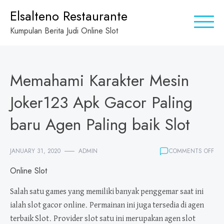
Skip
Elsalteno Restaurante
to
Kumpulan Berita Judi Online Slot
content
Memahami Karakter Mesin
Joker123 Apk Gacor Paling
baru Agen Paling baik Slot
ON
JANUARY 31, 2020
ADMIN
COMMENTS OFF
ME
Online Slot
KA
ME
JOK
Salah satu games yang memiliki banyak penggemar saat ini
APK
ialah slot gacor online. Permainan ini juga tersedia di agen
GA
terbaik Slot. Provider slot satu ini merupakan agen slot
PAL