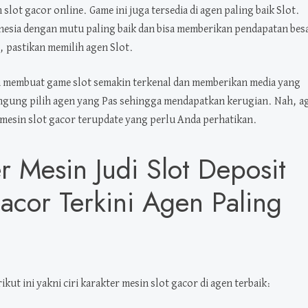
slot gacor online. Game ini juga tersedia di agen paling baik Slot.
ndonesia dengan mutu paling baik dan bisa memberikan pendapatan bes
, pastikan memilih agen Slot.
a membuat game slot semakin terkenal dan memberikan media yang
ingung pilih agen yang Pas sehingga mendapatkan kerugian. Nah, a
r mesin slot gacor terupdate yang perlu Anda perhatikan.
 Mesin Judi Slot Deposit
acor Terkini Agen Paling
t ini yakni ciri karakter mesin slot gacor di agen terbaik: