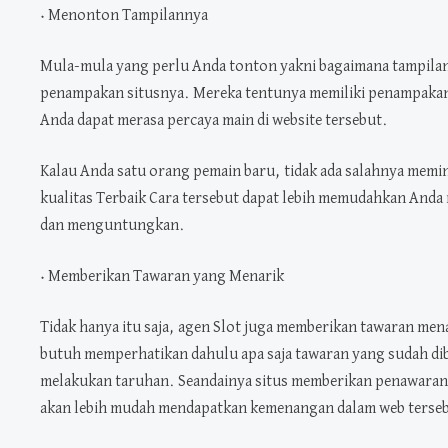
• Menonton Tampilannya
Mula-mula yang perlu Anda tonton yakni bagaimana tampila
penampakan situsnya. Mereka tentunya memiliki penampakan 
Anda dapat merasa percaya main di website tersebut.
Kalau Anda satu orang pemain baru, tidak ada salahnya memi
kualitas Terbaik Cara tersebut dapat lebih memudahkan Anda
dan menguntungkan.
• Memberikan Tawaran yang Menarik
Tidak hanya itu saja, agen Slot juga memberikan tawaran mena
butuh memperhatikan dahulu apa saja tawaran yang sudah dib
melakukan taruhan. Seandainya situs memberikan penawaran 
akan lebih mudah mendapatkan kemenangan dalam web terse