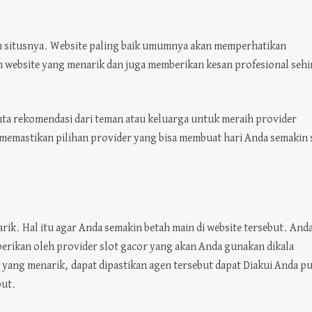
n situsnya. Website paling baik umumnya akan memperhatikan
website yang menarik dan juga memberikan kesan profesional seh
nta rekomendasi dari teman atau keluarga untuk meraih provider
 memastikan pilihan provider yang bisa membuat hari Anda semakin 
rik. Hal itu agar Anda semakin betah main di website tersebut. And
erikan oleh provider slot gacor yang akan Anda gunakan dikala
yang menarik, dapat dipastikan agen tersebut dapat Diakui Anda p
but.