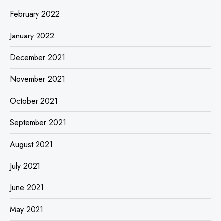
February 2022
January 2022
December 2021
November 2021
October 2021
September 2021
August 2021
July 2021
June 2021
May 2021