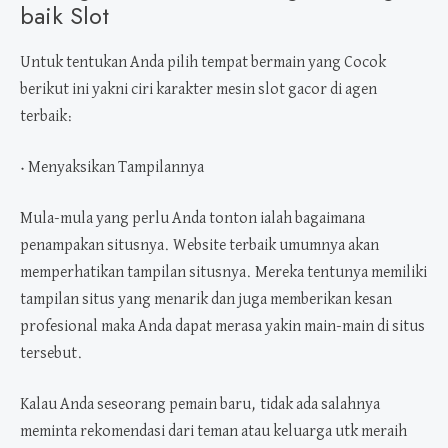
baik Slot
Untuk tentukan Anda pilih tempat bermain yang Cocok
berikut ini yakni ciri karakter mesin slot gacor di agen
terbaik:
• Menyaksikan Tampilannya
Mula-mula yang perlu Anda tonton ialah bagaimana
penampakan situsnya. Website terbaik umumnya akan
memperhatikan tampilan situsnya. Mereka tentunya memiliki
tampilan situs yang menarik dan juga memberikan kesan
profesional maka Anda dapat merasa yakin main-main di situs
tersebut.
Kalau Anda seseorang pemain baru, tidak ada salahnya
meminta rekomendasi dari teman atau keluarga utk meraih