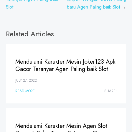
Slot
baru Agen Paling baik Slot
Related Articles
Mendalami Karakter Mesin Joker123 Apk
Gacor Teranyar Agen Paling baik Slot
JULY 27, 2022
READ MORE
SHARE:
Mendalami Karakter Mesin Agen Slot