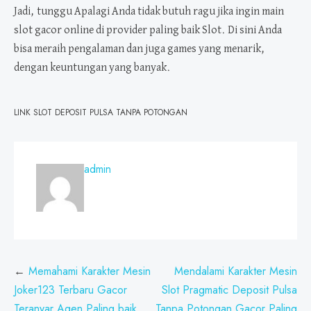
Jadi, tunggu Apalagi Anda tidak butuh ragu jika ingin main
slot gacor online di provider paling baik Slot. Di sini Anda
bisa meraih pengalaman dan juga games yang menarik,
dengan keuntungan yang banyak.
LINK SLOT DEPOSIT PULSA TANPA POTONGAN
admin
Post
Memahami Karakter Mesin
Mendalami Karakter Mesin
navigation
Joker123 Terbaru Gacor
Slot Pragmatic Deposit Pulsa
Teranyar Agen Paling baik
Tanpa Potongan Gacor Paling