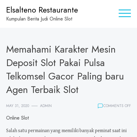
Skip
Elsalteno Restaurante
to
Kumpulan Berita Judi Online Slot
content
Memahami Karakter Mesin
Deposit Slot Pakai Pulsa
Telkomsel Gacor Paling baru
Agen Terbaik Slot
ON
MAY 31, 2020
ADMIN
COMMENTS OFF
ME
Online Slot
KA
ME
DEP
Salah satu permainan yang memiliki banyak peminat saat ini
SLO