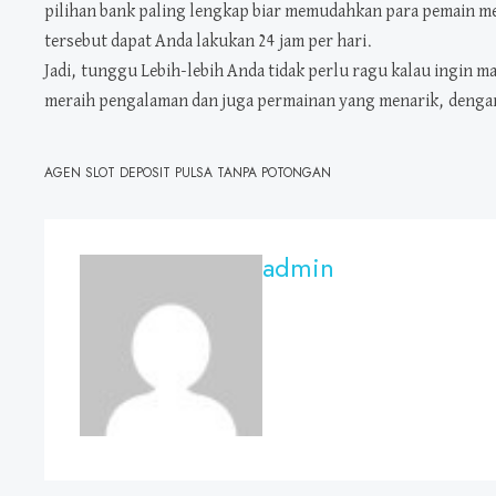
pilihan bank paling lengkap biar memudahkan para pemain m
tersebut dapat Anda lakukan 24 jam per hari.
Jadi, tunggu Lebih-lebih Anda tidak perlu ragu kalau ingin mai
meraih pengalaman dan juga permainan yang menarik, deng
AGEN SLOT DEPOSIT PULSA TANPA POTONGAN
admin