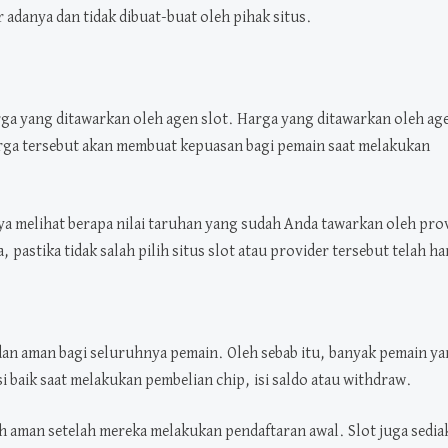
adanya dan tidak dibuat-buat oleh pihak situs.
harga yang ditawarkan oleh agen slot. Harga yang ditawarkan oleh ag
harga tersebut akan membuat kepuasan bagi pemain saat melakukan
hnya melihat berapa nilai taruhan yang sudah Anda tawarkan oleh pro
astika tidak salah pilih situs slot atau provider tersebut telah ha
p dan aman bagi seluruhnya pemain. Oleh sebab itu, banyak pemain y
baik saat melakukan pembelian chip, isi saldo atau withdraw.
h aman setelah mereka melakukan pendaftaran awal. Slot juga sedia