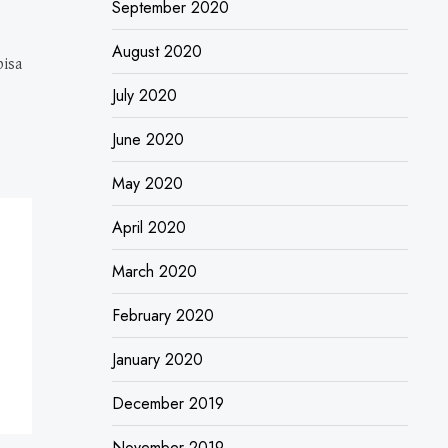
September 2020
August 2020
bisa
July 2020
June 2020
May 2020
April 2020
March 2020
February 2020
January 2020
December 2019
November 2019