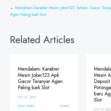
Post
Memahami Karakter Mesin Joker123 Terbaru Gacor Teru
Agen Paling baik Slot
navigation
Related Articles
Mendalami Karakter
Mendala
Mesin Joker123 Apk
Mesin A
Gacor Teranyar Agen
Deposit
Paling baik Slot
Potonga
baru Ag
JULY 27, 2022
Slot
READ MORE
SHARE:
JULY 27, 202