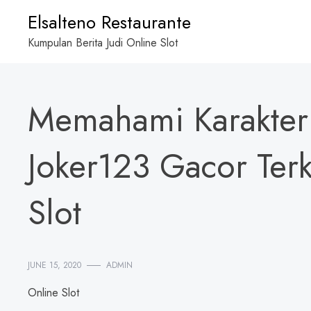
Skip
Elsalteno Restaurante
to
Kumpulan Berita Judi Online Slot
content
Memahami Karakter
Joker123 Gacor Terk
Slot
JUNE 15, 2020
ADMIN
Online Slot