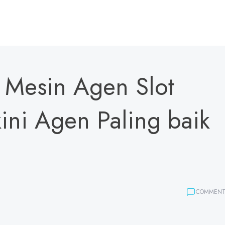
 Mesin Agen Slot
ini Agen Paling baik
COMMENT