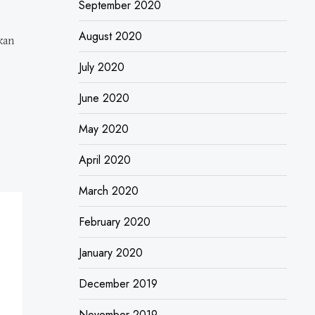
September 2020
August 2020
kan
July 2020
June 2020
May 2020
April 2020
March 2020
February 2020
January 2020
December 2019
November 2019