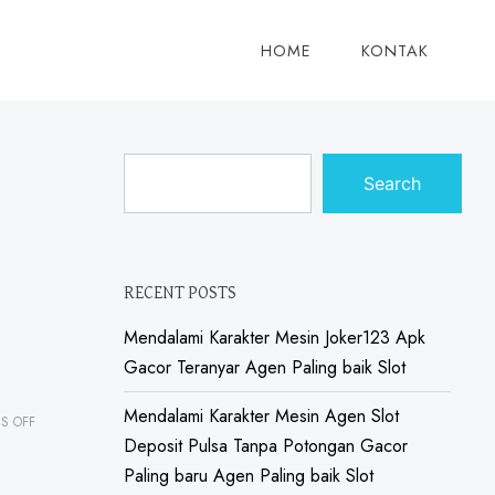
HOME
KONTAK
Search
RECENT POSTS
Mendalami Karakter Mesin Joker123 Apk
Gacor Teranyar Agen Paling baik Slot
Mendalami Karakter Mesin Agen Slot
ON
S OFF
Deposit Pulsa Tanpa Potongan Gacor
MEMAHAMI
KARAKTER
Paling baru Agen Paling baik Slot
MESIN