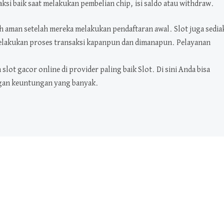
i baik saat melakukan pembelian chip, isi saldo atau withdraw.
h aman setelah mereka melakukan pendaftaran awal. Slot juga sedia
elakukan proses transaksi kapanpun dan dimanapun. Pelayanan
slot gacor online di provider paling baik Slot. Di sini Anda bisa
gan keuntungan yang banyak.