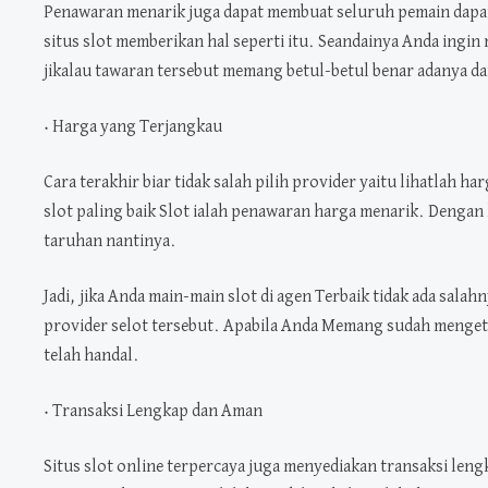
Penawaran menarik juga dapat membuat seluruh pemain dapat
situs slot memberikan hal seperti itu. Seandainya Anda in
jikalau tawaran tersebut memang betul-betul benar adanya dan
• Harga yang Terjangkau
Cara terakhir biar tidak salah pilih provider yaitu lihatlah 
slot paling baik Slot ialah penawaran harga menarik. Denga
taruhan nantinya.
Jadi, jika Anda main-main slot di agen Terbaik tidak ada sal
provider selot tersebut. Apabila Anda Memang sudah mengetahu
telah handal.
• Transaksi Lengkap dan Aman
Situs slot online terpercaya juga menyediakan transaksi len