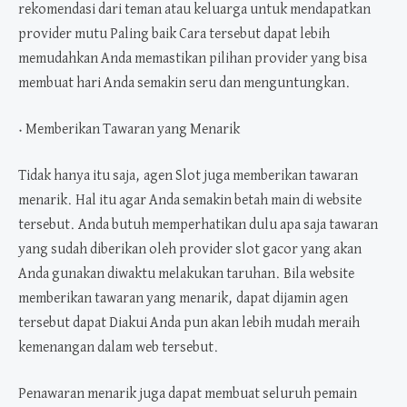
rekomendasi dari teman atau keluarga untuk mendapatkan
provider mutu Paling baik Cara tersebut dapat lebih
memudahkan Anda memastikan pilihan provider yang bisa
membuat hari Anda semakin seru dan menguntungkan.
• Memberikan Tawaran yang Menarik
Tidak hanya itu saja, agen Slot juga memberikan tawaran
menarik. Hal itu agar Anda semakin betah main di website
tersebut. Anda butuh memperhatikan dulu apa saja tawaran
yang sudah diberikan oleh provider slot gacor yang akan
Anda gunakan diwaktu melakukan taruhan. Bila website
memberikan tawaran yang menarik, dapat dijamin agen
tersebut dapat Diakui Anda pun akan lebih mudah meraih
kemenangan dalam web tersebut.
Penawaran menarik juga dapat membuat seluruh pemain