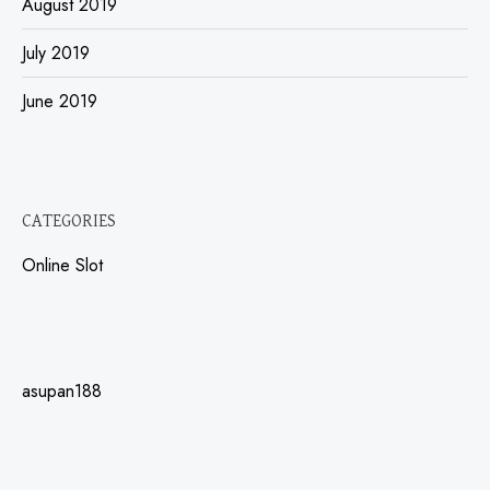
August 2019
July 2019
June 2019
CATEGORIES
Online Slot
asupan188