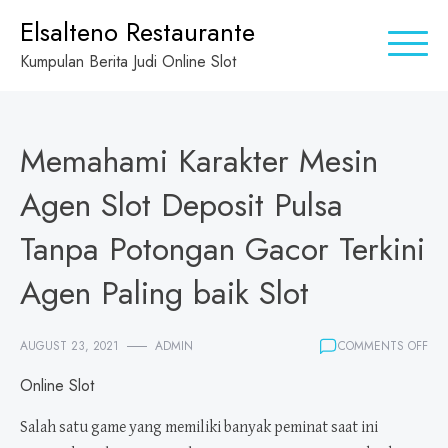
Skip
Elsalteno Restaurante
to
Kumpulan Berita Judi Online Slot
content
Memahami Karakter Mesin
Agen Slot Deposit Pulsa
Tanpa Potongan Gacor Terkini
Agen Paling baik Slot
ON
AUGUST 23, 2021
ADMIN
COMMENTS OFF
ME
Online Slot
KA
ME
AG
Salah satu game yang memiliki banyak peminat saat ini
SLO