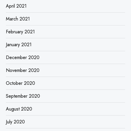
April 2021
March 2021
February 2021
January 2021
December 2020
November 2020
October 2020
September 2020
August 2020
July 2020