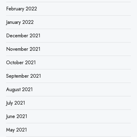
February 2022
January 2022
December 2021
November 2021
October 2021
September 2021
August 2021
July 2021
June 2021
May 2021