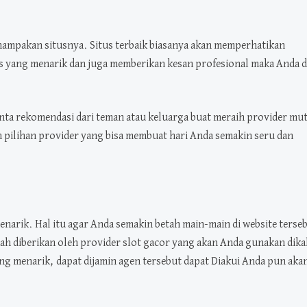
ampakan situsnya. Situs terbaik biasanya akan memperhatikan
us yang menarik dan juga memberikan kesan profesional maka Anda 
inta rekomendasi dari teman atau keluarga buat meraih provider mu
 pilihan provider yang bisa membuat hari Anda semakin seru dan
enarik. Hal itu agar Anda semakin betah main-main di website terse
h diberikan oleh provider slot gacor yang akan Anda gunakan dika
g menarik, dapat dijamin agen tersebut dapat Diakui Anda pun aka