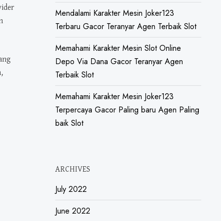
AGEN
vider
Mendalami Karakter Mesin Joker123
SLOT
h
Terbaru Gacor Teranyar Agen Terbaik Slot
DEPOSIT
PULSA
TANPA
Memahami Karakter Mesin Slot Online
POTONGAN
Depo Via Dana Gacor Teranyar Agen
yang
GACOR
Terbaik Slot
h,
TERANYAR
AGEN
Memahami Karakter Mesin Joker123
PALING
BAIK
Terpercaya Gacor Paling baru Agen Paling
SLOT
baik Slot
ARCHIVES
July 2022
June 2022