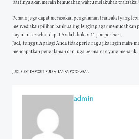
pastinya akan meraih kemudahan waktu melakukan transaksi b
Pemain juga dapat merasakan pengalaman transaksi yang lebi
menyediakan pilihan bank paling lengkap agar memudahkan 
Layanan tersebut dapat Anda lakukan 24 jam per hari.
Jadi, tunggu Apalagi Anda tidak perlu ragu jika ingin main-mai
mendapatkan pengalaman dan juga permainan yang menarik,
JUDI SLOT DEPOSIT PULSA TANPA POTONGAN
admin