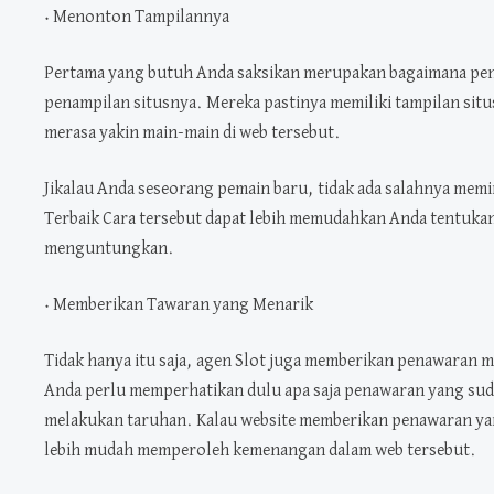
• Menonton Tampilannya
Pertama yang butuh Anda saksikan merupakan bagaimana pen
penampilan situsnya. Mereka pastinya memiliki tampilan sit
merasa yakin main-main di web tersebut.
Jikalau Anda seseorang pemain baru, tidak ada salahnya mem
Terbaik Cara tersebut dapat lebih memudahkan Anda tentukan
menguntungkan.
• Memberikan Tawaran yang Menarik
Tidak hanya itu saja, agen Slot juga memberikan penawaran m
Anda perlu memperhatikan dulu apa saja penawaran yang suda
melakukan taruhan. Kalau website memberikan penawaran yan
lebih mudah memperoleh kemenangan dalam web tersebut.